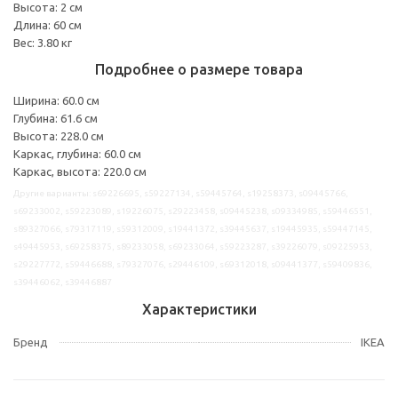
Высота: 2 см
Длина: 60 см
Вес: 3.80 кг
Подробнее о размере товара
Ширина: 60.0 см
Глубина: 61.6 см
Высота: 228.0 см
Каркас, глубина: 60.0 см
Каркас, высота: 220.0 см
Другие варианты: s69226695, s59227134, s59445764, s19258373, s09445766,
s69233002, s59223089, s19226075, s29223458, s09445238, s09334985, s59446551,
s89327066, s79317119, s59312009, s19441372, s39445637, s19445935, s59447145,
s49445953, s69258375, s89233058, s69233064, s59223287, s39226079, s09225953,
s29227772, s59446688, s79327076, s29446109, s69312018, s09441377, s59409836,
s39446062, s39446887
Характеристики
Бренд
IKEA