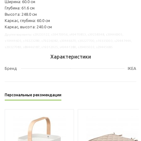
Ширина: 60.0 см
Глубина: 61.6 см
Высота: 248.0 см
Каркас, глубина: 60.0 см
Каркас, высота: 240.0 см
Другие варианты: s29233122, s59470956, s49470853, s39258348, s39446905,
s19444605, s19223289, s79226082, s39446670, s39227700, s19335003, s29447444,
s39327083, s89446187, s19312025, s49441380, s39405033, s29445685
Характеристики
Бренд
IKEA
Персональные рекомендации