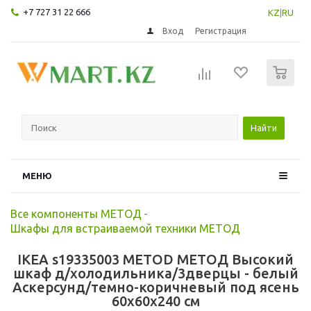
+7 727 31 22 666
KZ
|
RU
Вход
Регистрация
0
Найти
МЕНЮ
Все компоненты МЕТОД
-
Шкафы для встраиваемой техники МЕТОД
IKEA s19335003 METOD МЕТОД Высокий
шкаф д/холодильника/3дверцы - белый
Аскерсунд/темно-коричневый под ясень
60x60x240 см