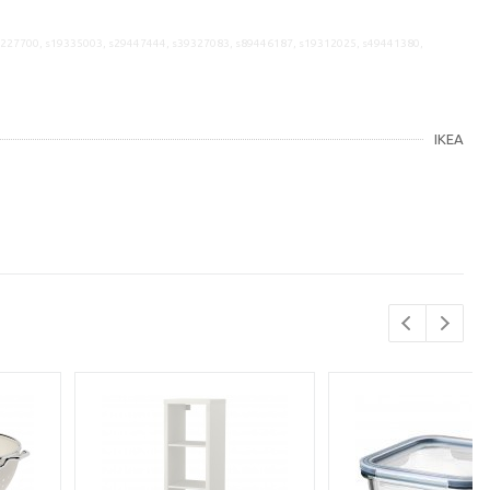
9227700, s19335003, s29447444, s39327083, s89446187, s19312025, s49441380,
IKEA