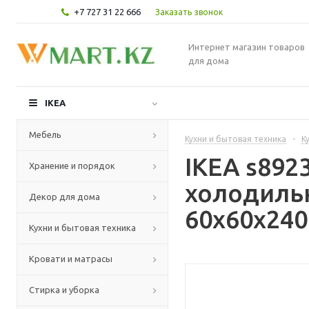
+7 727 31 22 666
Заказать звонок
Интернет магазин товаров
для дома
IKEA
Мебель
Кухни и бытовая техника
-
К
IKEA s89
Хранение и порядок
холодильн
Декор для дома
60x60x240
Кухни и бытовая техника
Кровати и матрасы
Стирка и уборка