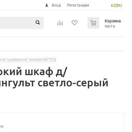
Вход
Регистрация
KZ
|
RU
0
Корзина
пуста
я встраиваемой техники МЕТОД
окий шкаф д/
нгульт светло-серый
ии