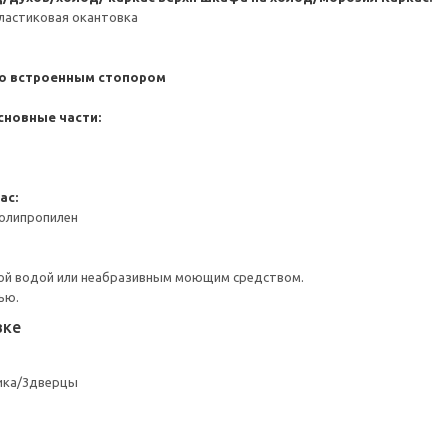
ластиковая окантовка
со встроенным стопором
сновные части:
ас:
Полипропилен
ой водой или неабразивным моющим средством.
ью.
вке
ика/3дверцы