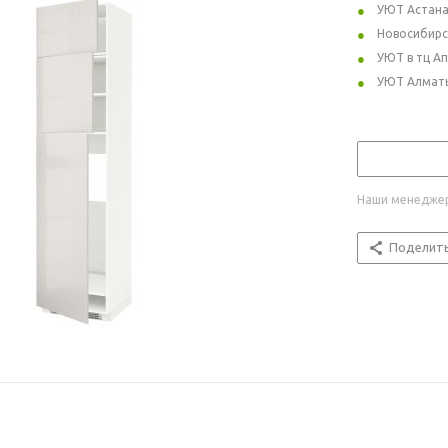
УЮТ Астан
Новосибирс
УЮТ в тц А
УЮТ Алмат
Наши менеджер
Поделит