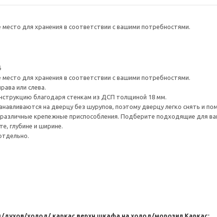
е место для хранения в соответствии с вашими потребностями.
6
е место для хранения в соответствии с вашими потребностями.
рава или слева.
нструкцию благодаря стенкам из ДСП толщиной 18 мм.
навливаются на дверцу без шурупов, поэтому дверцу легко снять и по
различные крепежные приспособления. Подберите подходящие для ваших
е, глубине и ширине.
отдельно.
/духов/холод/ каркас верхн шкафа на холод/морозил
Каркас: