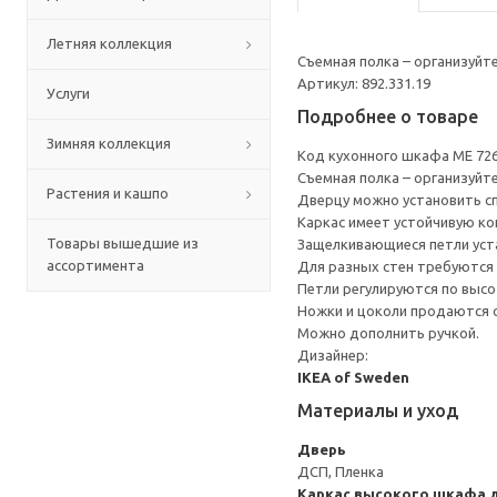
Летняя коллекция
Съемная полка – организуйт
Артикул: 892.331.19
Услуги
Подробнее о товаре
Зимняя коллекция
Код кухонного шкафа ME 72
Съемная полка – организуйт
Растения и кашпо
Дверцу можно установить сп
Каркас имеет устойчивую ко
Товары вышедшие из
Защелкивающиеся петли уста
ассортимента
Для разных стен требуются 
Петли регулируются по высот
Ножки и цоколи продаются 
Можно дополнить ручкой.
Дизайнер:
IKEA of Sweden
Материалы и уход
Дверь
ДСП, Пленка
Каркас высокого шкафа д