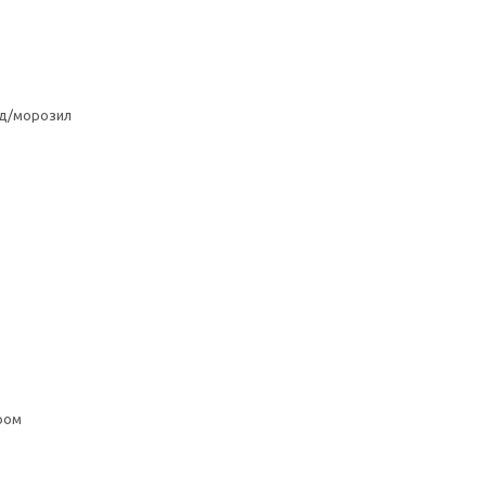
од/морозил
ром