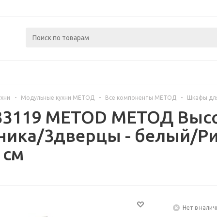
ухни
-
Модульные кухни МЕТОД
-
Все компоненты МЕТОД
-
Шкафы дл
233119 METOD МЕТОД Выс
ика/3дверцы - белый/Ри
 см
Нет в налич