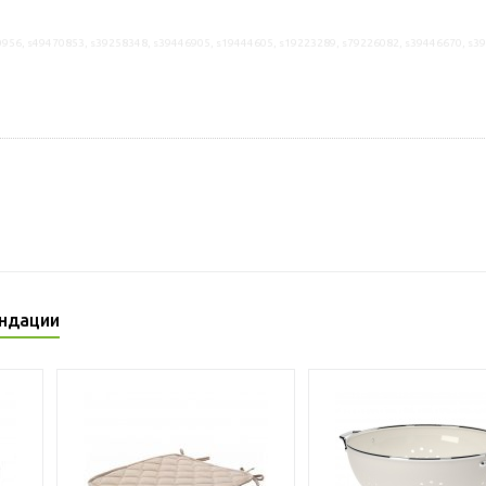
956, s49470853, s39258348, s39446905, s19444605, s19223289, s79226082, s39446670, s3
ндации