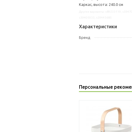
Каркас, высота: 240.0 см
Другие варианты: s89233119, s59470
s39405033, s29445685
Характеристики
Бренд
Персональные рекоме