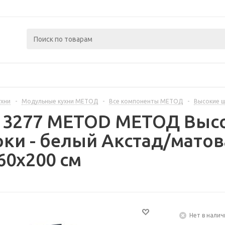
ухни
-
Модульные кухни МЕТОД
-
Все компоненты МЕТОД
-
Высокие 
13277 METOD МЕТОД Высо
рки - белый Акстад/мато
60x200 см
Нет в налич