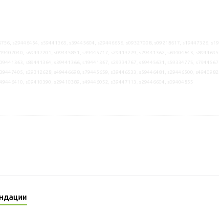
756, s29446454, s59441365, s39445604, s29446656, s09327008, s09218617, s19447326, s1
19402040, s69447201, s09445851, s39445717, s29413279, s29441362, s69404843, s8944695
09441363, s89441364, s39441366, s19441367, s29334767, s69445631, s59334775, s7944567
39447405, s29312628, s49446698, s79445659, s39446533, s59446481, s29446500, s4940982
s49446410, s09410390, s29410389, s49446052, s39447113, s29446604, s09404855
ндации