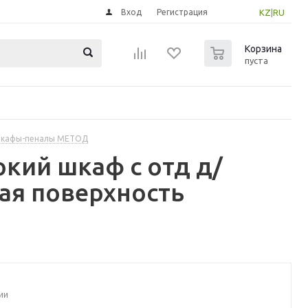
Вход
Регистрация
KZ
|
RU
0
Корзина
пуста
шкафы-пеналы МЕТОД
кий шкаф с отд д/
вая поверхность
ии