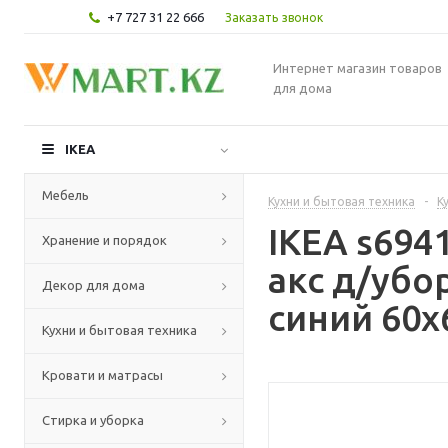
+7 727 31 22 666
Заказать звонок
Интернет магазин товаров
для дома
IKEA
Мебель
Кухни и бытовая техника
-
К
IKEA s694
Хранение и порядок
акс д/убо
Декор для дома
синий 60x
Кухни и бытовая техника
Кровати и матрасы
Стирка и уборка