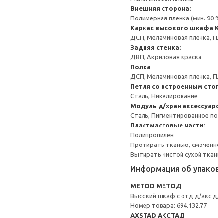
Внешняя сторона:
Полимерная пленка (мин. 90
Каркас высокого шкафа
ДСП, Меламиновая пленка, П
Задняя стенка:
ДВП, Акриловая краска
Полка
ДСП, Меламиновая пленка, П
Петля со встроенным сто
Сталь, Никелирование
Модуль д/хран аксессуар
Сталь, Пигментированное п
Пластмассовые части:
Полипропилен
Протирать тканью, смоченн
Вытирать чистой сухой ткан
Информация об упако
METOD МЕТОД
Высокий шкаф с отд д/акс д
Номер товара: 694.132.77
AXSTAD АКСТАД