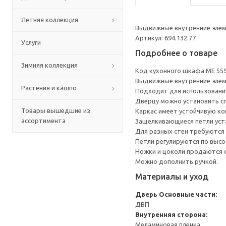
Летняя коллекция
Выдвижные внутренние элеме
Артикул: 694.132.77
Услуги
Подробнее о товаре
Зимняя коллекция
Код кухонного шкафа ME 55
Выдвижные внутренние элеме
Растения и кашпо
Подходит для использования 
Дверцу можно установить сп
Товары вышедшие из
Каркас имеет устойчивую ко
ассортимента
Защелкивающиеся петли уста
Для разных стен требуются 
Петли регулируются по высот
Ножки и цоколи продаются 
Можно дополнить ручкой.
Материалы и уход
Дверь
Основные части:
ДВП
Внутренняя сторона:
Меламиновая пленка