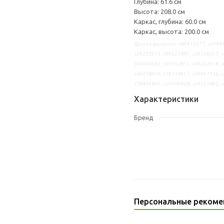
Глубина: 61.6 см
Высота: 208.0 см
Каркас, глубина: 60.0 см
Каркас, высота: 200.0 см
Другие варианты: s69413277, s09446
s29222915, s09225887, s29326507, s
s09446582, s39232853, s49232918, s
s69218619, s19316957, s59447126, s
s39404849, s29409828, s09225892, 
Характеристики
Бренд
Персональные рекоме