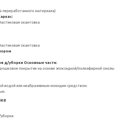
 % переработанного материала)
Каркас:
ластиковая окантовка
ластиковая окантовка
пором
ов д/уборки
Основные части:
орошковое покрытие на основе эпоксидной/полиэфирной смолы
ой водой или неабразивным моющим средством.
ью.
вке
/уборки