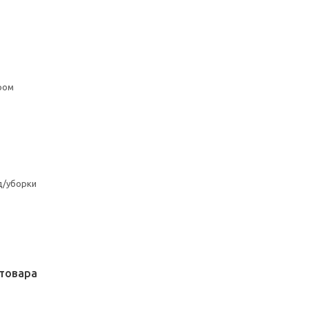
ром
д/уборки
товара