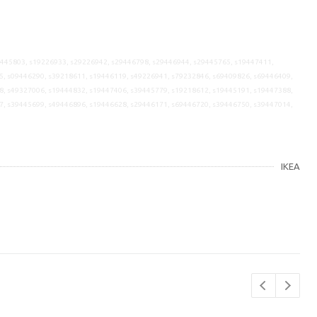
9445803, s19226933, s29226942, s29446798, s29446944, s29445765, s19447411,
5, s09446290, s39218611, s19446119, s49226941, s79232846, s69409826, s69446409,
8, s49327006, s19444832, s19447406, s39445779, s19218612, s19445191, s19447388,
7, s39445699, s49446896, s19446628, s29446171, s69446720, s39446750, s39447014,
IKEA