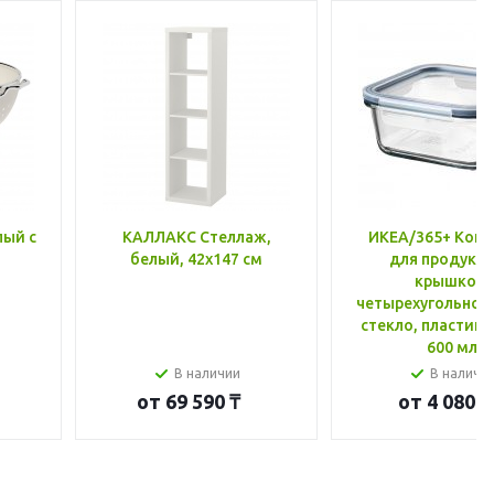
лый с
КАЛЛАКС Стеллаж,
ИКЕА/365+ Конт
белый, 42x147 см
для продукто
крышкой,
четырехугольной
стекло, пластик 
600 мл
В наличии
В наличи
от
69 590 ₸
от
4 080 ₸