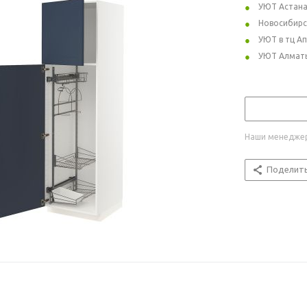
УЮТ Астан
Новосибирс
УЮТ в тц А
УЮТ Алмат
Наши менеджер
Поделит