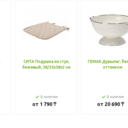
,
СИТА Подушка на стул,
ГЕМАК Дуршлаг, бе
бежевый, 38/35x38x2 см
оттенком
В наличии
В наличии
от
1 790 ₸
от
20 690 ₸