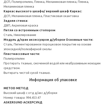
ДСП, Полипропилен, Пленка, Меламиновая пленка, Пленка,
Меламиновая пленка
Каркас высокого шкафа/ верхний шкаф
Каркас:
ДСП, Меламиновая пленка, Пластиковая окантовка
Задняя стенка:
ДВП, Акриловая краска
Петля со встроенным стопором
Сталь, Никелирование
Модуль д/хран аксессуаров д/уборки
Основные части:
Сталь, Пигментированное порошковое покрытие на основе
эпоксидной/полиэфирной смолы
Пластмассовые части:
Полипропилен
Протирать тканью, смоченной водой или неабразивным моющим
средством.
Вытирать чистой сухой тканью.
Информация об упаковке
METOD МЕТОД
Высокий шкаф с отд д/акс д/уборки
Номер товара: 994.453.47
ASKERSUND АСКЕРСУНД