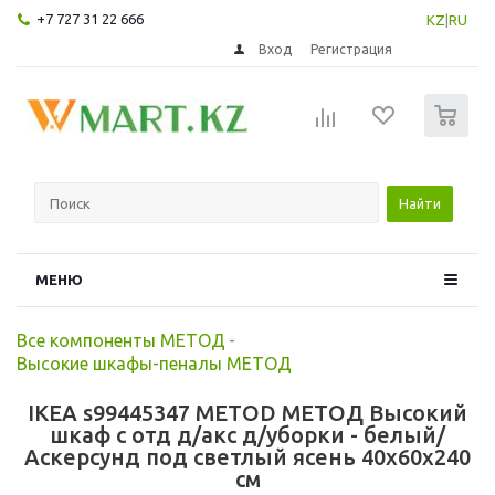
+7 727 31 22 666
KZ
|
RU
Вход
Регистрация
0
Найти
МЕНЮ
Все компоненты МЕТОД
-
Высокие шкафы-пеналы МЕТОД
IKEA s99445347 METOD МЕТОД Высокий
шкаф с отд д/акс д/уборки - белый/
Аскерсунд под светлый ясень 40x60x240
см