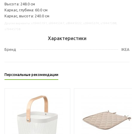
Высота: 248.0 см
Каркас, глубина: 60.0 см
Каркас, высота: 240.0 см
Другие варианты: s19445191, s99445347, s89445022, s39445374, s19447388,
s79445758
Характеристики
Бренд
IKEA
Персональные рекомендации