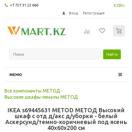
+7 727 31 22 666
KZ
|
RU
Вход
Регистрация
0
Найти
МЕНЮ
Все компоненты МЕТОД
-
Высокие шкафы-пеналы МЕТОД
IKEA s69445631 METOD МЕТОД Высокий
шкаф с отд д/акс д/уборки - белый
Аскерсунд/темно-коричневый под ясень
40x60x200 см