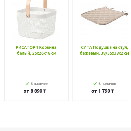
РИСАТОРП Корзина,
СИТА Подушка на стул,
белый, 25x26x18 см
бежевый, 38/35x38x2 см
В наличии
В наличии
от
8 890 ₸
от
1 790 ₸