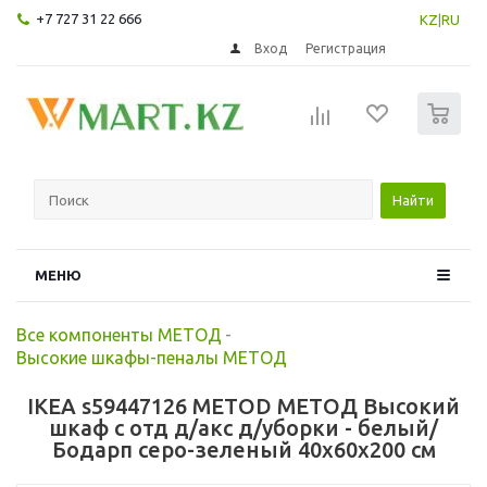
+7 727 31 22 666
KZ
|
RU
Вход
Регистрация
0
Найти
МЕНЮ
Все компоненты МЕТОД
-
Высокие шкафы-пеналы МЕТОД
IKEA s59447126 METOD МЕТОД Высокий
шкаф с отд д/акс д/уборки - белый/
Бодарп серо-зеленый 40x60x200 см