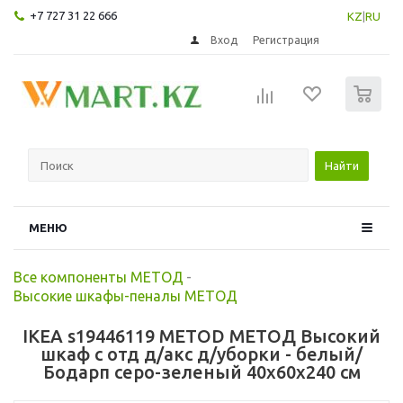
+7 727 31 22 666
KZ
|
RU
Вход
Регистрация
0
Найти
МЕНЮ
Все компоненты МЕТОД
-
Высокие шкафы-пеналы МЕТОД
IKEA s19446119 METOD МЕТОД Высокий
шкаф с отд д/акс д/уборки - белый/
Бодарп серо-зеленый 40x60x240 см