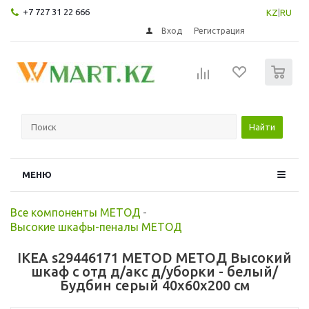
+7 727 31 22 666
KZ
|
RU
Вход
Регистрация
0
Найти
МЕНЮ
Все компоненты МЕТОД
-
Высокие шкафы-пеналы МЕТОД
IKEA s29446171 METOD МЕТОД Высокий
шкаф с отд д/акс д/уборки - белый/
Будбин серый 40x60x200 см