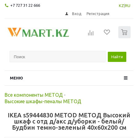
+7 727 31 22 666
KZ
|
RU
Вход
Регистрация
0
Найти
МЕНЮ
Все компоненты МЕТОД
-
Высокие шкафы-пеналы МЕТОД
IKEA s59444830 METOD МЕТОД Высокий
шкаф с отд д/акс д/уборки - белый/
Будбин темно-зеленый 40x60x200 см