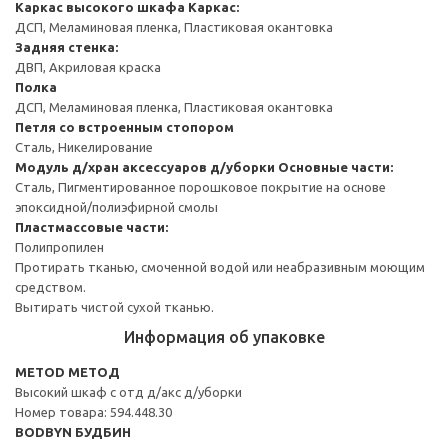
Каркас высокого шкафа
Каркас:
ДСП, Меламиновая пленка, Пластиковая окантовка
Задняя стенка:
ДВП, Акриловая краска
Полка
ДСП, Меламиновая пленка, Пластиковая окантовка
Петля со встроенным стопором
Сталь, Никелирование
Модуль д/хран аксессуаров д/уборки
Основные части:
Сталь, Пигментированное порошковое покрытие на основе
эпоксидной/полиэфирной смолы
Пластмассовые части:
Полипропилен
Протирать тканью, смоченной водой или неабразивным моющим
средством.
Вытирать чистой сухой тканью.
Информация об упаковке
METOD МЕТОД
Высокий шкаф с отд д/акс д/уборки
Номер товара: 594.448.30
BODBYN БУДБИН