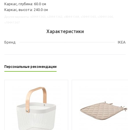
Каркас, глубина: 60.0 см
Каркас, высота: 240.0 см
Другие варианты: s09441363, s29441362, s89441364, s59441365, s39441366,
s19441367
Характеристики
Бренд
IKEA
Персональные рекомендации