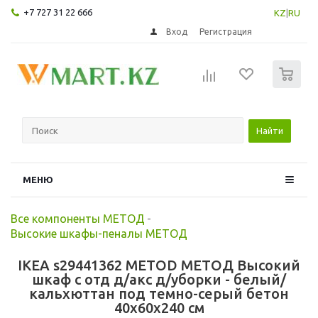
+7 727 31 22 666
KZ
|
RU
Вход
Регистрация
0
Найти
МЕНЮ
Все компоненты МЕТОД
-
Высокие шкафы-пеналы МЕТОД
IKEA s29441362 METOD МЕТОД Высокий
шкаф с отд д/акс д/уборки - белый/
кальхюттан под темно-серый бетон
40x60x240 см