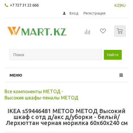
+7 727 31 22 666
KZ
|
RU
Вход
Регистрация
0
Найти
МЕНЮ
Все компоненты МЕТОД
-
Высокие шкафы-пеналы МЕТОД
IKEA s59446481 METOD МЕТОД Высокий
шкаф с отд д/акс д/уборки - белый/
Лерхюттан черная морилка 60x60x240 см