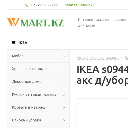
+7 727 31 22 666
Заказать звонок
Интернет магазин товаров
для дома
IKEA
Мебель
Кухни и бытовая техника
-
К
IKEA s094
Хранение и порядок
акс д/убо
Декор для дома
Кухни и бытовая техника
Кровати и матрасы
Стирка и уборка