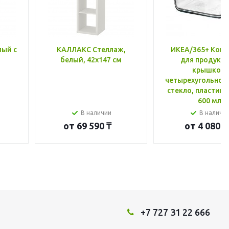
лый с
КАЛЛАКС Стеллаж,
ИКЕА/365+ Конт
белый, 42x147 см
для продукто
крышкой,
четырехугольной
стекло, пластик 
600 мл
В наличии
В наличи
от
69 590 ₸
от
4 080 ₸
+7 727 31 22 666