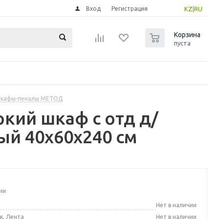
Вход
Регистрация
KZ
|
RU
0
Корзина
пуста
шкафы-пеналы МЕТОД
кий шкаф с отд д/
ый 40x60x240 см
ии
а
Нет в наличии
к, Лента
Нет в наличии