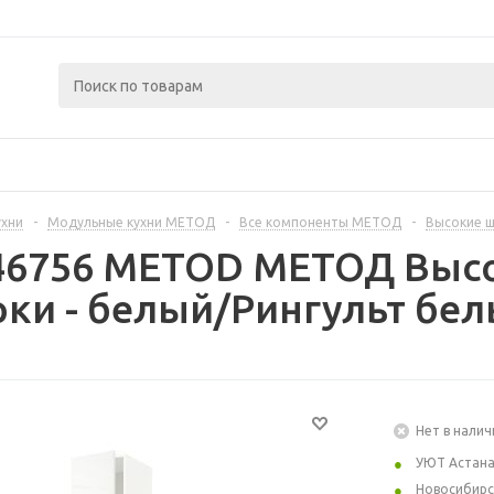
ухни
-
Модульные кухни МЕТОД
-
Все компоненты МЕТОД
-
Высокие 
46756 METOD МЕТОД Высо
рки - белый/Рингульт бел
Нет в налич
УЮТ Астан
Новосибирс