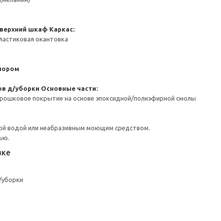
 верхний шкаф
Каркас:
ластиковая окантовка
пором
ов д/уборки
Основные части:
орошковое покрытие на основе эпоксидной/полиэфирной смолы
ой водой или неабразивным моющим средством.
ью.
вке
/уборки