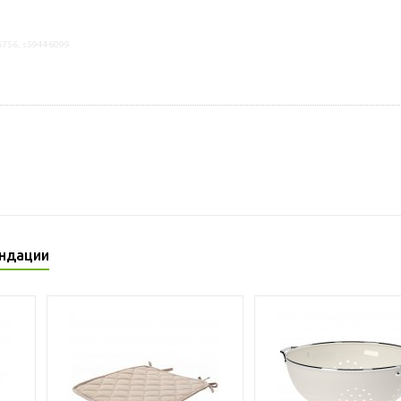
6756, s59446099
ндации