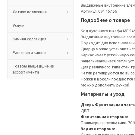
Выдвижные внутренние элеме
Артикул: 094.467.56
Летняя коллекция
Подробнее о товаре
Услуги
Код кухонного шкафа ME 54
Выдвижные внутренние элеме
Зимняя коллекция
Подходит для использования 
Дверцу можно установить сп
Растения и кашпо
Каркас имеет устойчивую ко
Защелкивающиеся петли уста
Товары вышедшие из
Для различного типа стен т
ассортимента
Петли регулируются по высот
Ножки и цоколи продаются 
Можно дополнить ручкой.
Материалы и уход
Дверь
Фронтальная часть
ДВП
Фронтальная сторона:
Полимерная пленка (мин. 70
Задняя сторона:
Ламинат высокого давления 