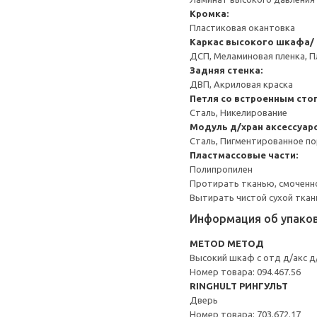
Кромка:
Пластиковая окантовка
Каркас высокого шкафа/
ДСП, Меламиновая пленка, П
Задняя стенка:
ДВП, Акриловая краска
Петля со встроенным сто
Сталь, Никелирование
Модуль д/хран аксессуар
Сталь, Пигментированное п
Пластмассовые части:
Полипропилен
Протирать тканью, смоченн
Вытирать чистой сухой ткан
Информация об упако
METOD МЕТОД
Высокий шкаф с отд д/акс д
Номер товара: 094.467.56
RINGHULT РИНГУЛЬТ
Дверь
Номер товара: 703.672.17