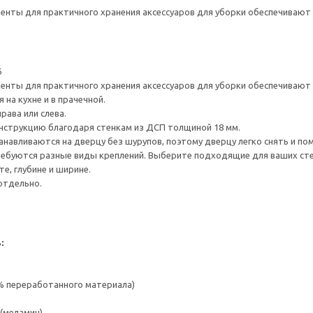
нты для практичного хранения аксессуаров для уборки обеспечивают 
6
нты для практичного хранения аксессуаров для уборки обеспечивают 
на кухне и в прачечной.
рава или слева.
нструкцию благодаря стенкам из ДСП толщиной 18 мм.
навливаются на дверцу без шурупов, поэтому дверцу легко снять и по
ребуются разные виды креплений. Выберите подходящие для ваших стен 
е, глубине и ширине.
отдельно.
:
 % переработанного материала)
(меламин)