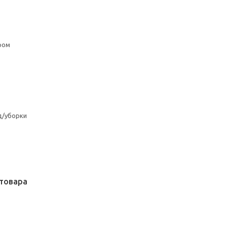
ром
д/уборки
товара