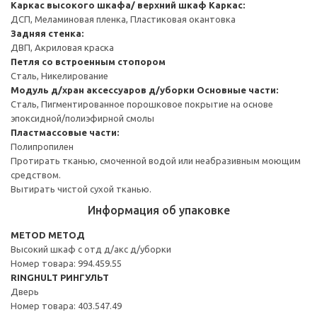
Каркас высокого шкафа/ верхний шкаф
Каркас:
ДСП, Меламиновая пленка, Пластиковая окантовка
Задняя стенка:
ДВП, Акриловая краска
Петля со встроенным стопором
Сталь, Никелирование
Модуль д/хран аксессуаров д/уборки
Основные части:
Сталь, Пигментированное порошковое покрытие на основе
эпоксидной/полиэфирной смолы
Пластмассовые части:
Полипропилен
Протирать тканью, смоченной водой или неабразивным моющим
средством.
Вытирать чистой сухой тканью.
Информация об упаковке
METOD МЕТОД
Высокий шкаф с отд д/акс д/уборки
Номер товара: 994.459.55
RINGHULT РИНГУЛЬТ
Дверь
Номер товара: 403.547.49