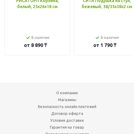
РИСАТОРП Корзина,
СИТА Подушка на стул,
белый, 25x26x18 см
бежевый, 38/35x38x2 см
В наличии
В наличии
от
8 890 ₸
от
1 790 ₸
О компании
Магазины
Безопасность онлайн платежей
Договор оферта
Условия доставки
Гарантия на товар