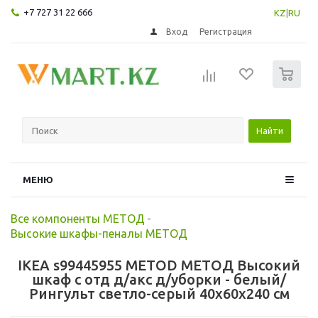
+7 727 31 22 666
KZ
|
RU
Вход
Регистрация
0
Найти
МЕНЮ
Все компоненты МЕТОД
-
Высокие шкафы-пеналы МЕТОД
IKEA s99445955 METOD МЕТОД Высокий
шкаф с отд д/акс д/уборки - белый/
Рингульт светло-серый 40x60x240 см