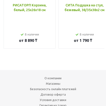
РИСАТОРП Корзина,
СИТА Подушка на стул,
белый, 25x26x18 см
бежевый, 38/35x38x2 см
В наличии
В наличии
от
8 890 ₸
от
1 790 ₸
О компании
Магазины
Безопасность онлайн платежей
Договор оферта
Условия доставки
Гарантия на товар