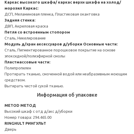
Каркас высокого шкафа/ каркас верхн шкафа на холод/
морозил
Каркас:
ДСП, Меламиновая пленка, Пластиковая окантовка
Задняя стенка:
ДВП, Акриловая краска
Петля со встроенным стопором
Сталь, Никелирование
Модуль д/хран аксессуаров д/уборки
Основные части:
Сталь, Пигментированное порошковое покрытие на основе
эпоксидной/полиэфирной смолы
Пластмассовые части:
Полипропилен
Протирать тканью, смоченной водой или неабразивным моющим
средством.
Вытирать чистой сухой тканью.
Информация об упаковке
METOD МЕТОД
Высокий шкаф с отд д/акс д/уборки
Номер товара: 294.465.00
RINGHULT РИНГУЛЬТ
Дверь