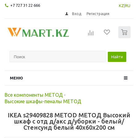
+7 727 31 22 666
KZ
|
RU
Вход
Регистрация
0
Найти
МЕНЮ
Все компоненты МЕТОД
-
Высокие шкафы-пеналы МЕТОД
IKEA s29409828 METOD МЕТОД Высокий
шкаф с отд д/акс д/уборки - белый/
Стенсунд белый 40x60x200 см