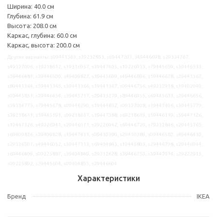
Ширина: 40.0 см
Глубина: 61.9 см
Высота: 208.0 см
Каркас, глубина: 60.0 см
Каркас, высота: 200.0 см
Другие варианты: s09441363, s39232853, s69447201, s49446698, s29334767,
s49327006, s19218612, s19316957, s39447405, s19226933, s79445659, s39446533,
s59446481, s29446500, s49409827, s39445699, s49446896, s19446628, s29441362,
s89441364, s59441365, s39441366, s19441367, s09446756, s49232918, s19402040,
s09445851, s29446454, s39445717, s29413279, s89446955, s69445631, s29446656,
s59334775, s79445678, s09446290, s19444832, s09327008, s19447406, s39445779,
s39218611, s19445191, s09218617, s19447388, s69218619, s19446119, s59447126,
s19447326, s49226941, s29446171, s29226942, s69446720, s79232846, s29445765,
s69409826, s29409828, s19447411, s09410390, s29410389, s09446582, s49446410,
s29326507, s49446052, s39447113, s69404843, s19445803, s29446798, s29446944,
s69446409, s09225887, s39404849, s29312628, s39446750, s39447014, s29222915,
s09225892, s39445604, s09404855, s29446604
Характеристики
Бренд
IKEA