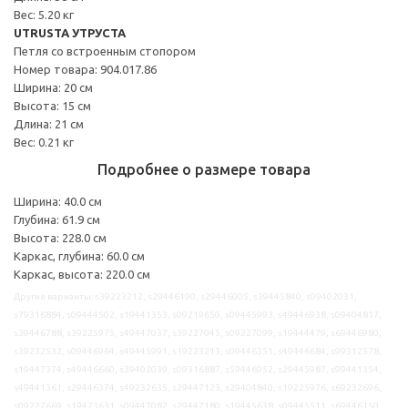
Вес: 5.20 кг
UTRUSTA УТРУСТА
Петля со встроенным стопором
Номер товара: 904.017.86
Ширина: 20 см
Высота: 15 см
Длина: 21 см
Вес: 0.21 кг
Подробнее о размере товара
Ширина: 40.0 см
Глубина: 61.9 см
Высота: 228.0 см
Каркас, глубина: 60.0 см
Каркас, высота: 220.0 см
Другие варианты: s39223212, s29446190, s29446005, s39445840, s09402031,
s79316884, s09444502, s19441353, s09219650, s09445993, s49446938, s09404817,
s39446788, s39225975, s49447037, s39227045, s09227099, s19444479, s69446980,
s39232532, s09446964, s49445991, s19223213, s09446351, s49446684, s99312578,
s19447374, s49446660, s39402039, s09316887, s59446952, s29445987, s99441354,
s49441361, s29446374, s49232635, s29447123, s29404840, s19225976, s69232696,
s09227669, s19473631, s09447082, s29447180, s19445638, s09445511, s69446150,