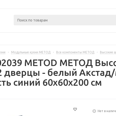
ухни
-
Модульные кухни МЕТОД
-
Все компоненты МЕТОД
-
Высокие 
402039 METOD МЕТОД Выс
 дверцы - белый Акстад
ть синий 60x60x200 см
Нет в налич