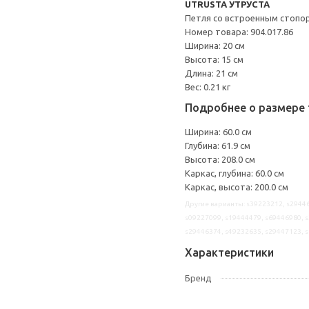
UTRUSTA УТРУСТА
Петля со встроенным стопо
Номер товара: 904.017.86
Ширина: 20 см
Высота: 15 см
Длина: 21 см
Вес: 0.21 кг
Подробнее о размере 
Ширина: 60.0 см
Глубина: 61.9 см
Высота: 208.0 см
Каркас, глубина: 60.0 см
Каркас, высота: 200.0 см
Другие варианты: s39223212, s29446
s09227099, s19444479, s69446980, s
s29446374, s49232635, s29447123, 
Характеристики
Бренд