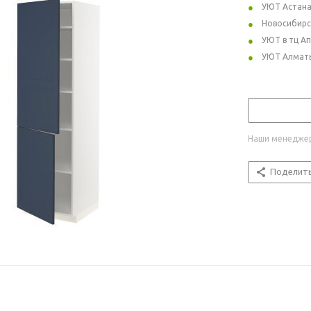
УЮТ Астан
Новосибирс
УЮТ в тц А
УЮТ Алмат
Наши менеджер
Поделит