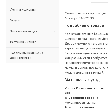
Летняя коллекция
Съемная полка – организуйт
Артикул: 394.020.39
Услуги
Подробнее о товаре
Зимняя коллекция
Код кухонного шкафа ME 54
Съемная полка – организуйт
Растения и кашпо
Дверцу можно установить сп
Каркас имеет устойчивую ко
Товары вышедшие из
Защелкивающиеся петли уста
ассортимента
Для разных стен требуются 
Петли регулируются по высот
Ножки и цоколи продаются 
Можно дополнить ручкой.
Материалы и уход
Дверь
Основные части:
ДВП
Внутренняя сторона:
Меламиновая пленка
Внешняя сторона: