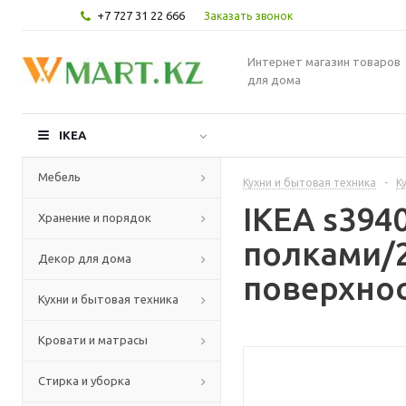
+7 727 31 22 666
Заказать звонок
Интернет магазин товаров
для дома
IKEA
Мебель
Кухни и бытовая техника
-
К
IKEA s39
Хранение и порядок
полками/2
Декор для дома
поверхнос
Кухни и бытовая техника
Кровати и матрасы
Стирка и уборка