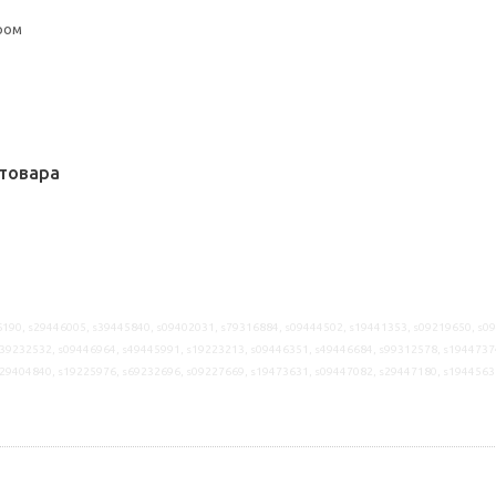
ром
товара
190, s29446005, s39445840, s09402031, s79316884, s09444502, s19441353, s09219650, s0
39232532, s09446964, s49445991, s19223213, s09446351, s49446684, s99312578, s1944737
s29404840, s19225976, s69232696, s09227669, s19473631, s09447082, s29447180, s1944563