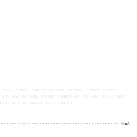
9445993, s49446938, s09404817, s39446788, s39225975, s49447037, s39227045,
4, s49446660, s39402039, s09316887, s59446952, s29445987, s99441354, s49441361,
8, s09445511, s69446150, s29447340, s19447246
IKEA