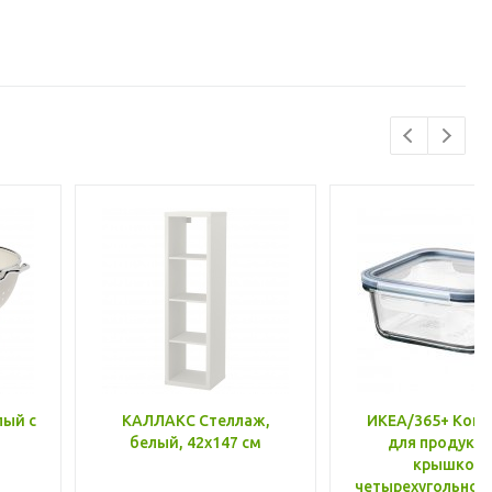
лый с
КАЛЛАКС Стеллаж,
ИКЕА/365+ Конт
белый, 42x147 см
для продукто
крышкой,
четырехугольной