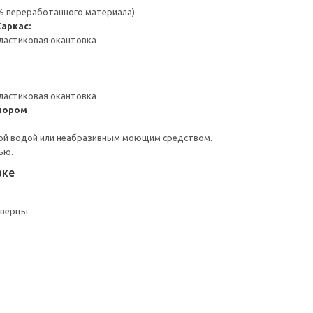
 % переработанного материала)
Каркас:
ластиковая окантовка
ластиковая окантовка
пором
ой водой или неабразивным моющим средством.
ью.
вке
дверцы