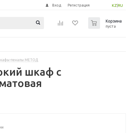
Вход
Регистрация
KZ
|
RU
0
Корзина
пуста
шкафы-пеналы МЕТОД
окий шкаф с
/матовая
ии