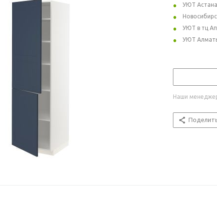
УЮТ Астан
Новосибирс
УЮТ в тц А
УЮТ Алмат
Наши менеджер
Поделит