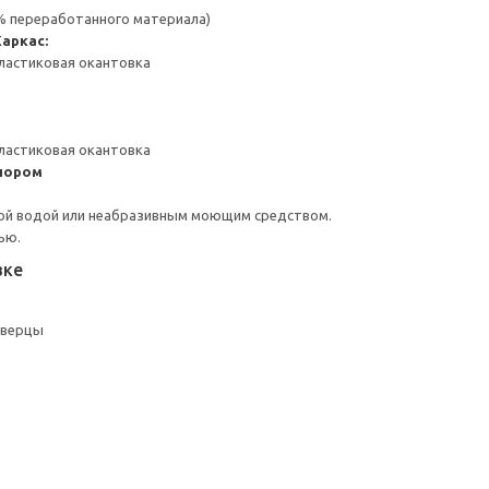
 % переработанного материала)
Каркас:
ластиковая окантовка
ластиковая окантовка
пором
ой водой или неабразивным моющим средством.
ью.
вке
дверцы