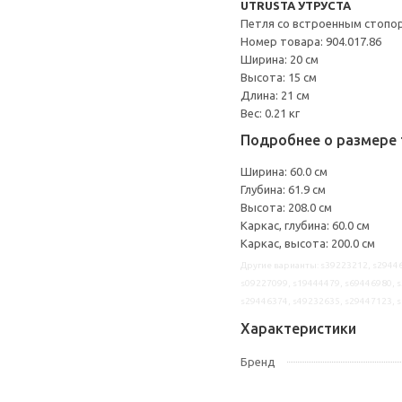
UTRUSTA УТРУСТА
Петля со встроенным стопо
Номер товара: 904.017.86
Ширина: 20 см
Высота: 15 см
Длина: 21 см
Вес: 0.21 кг
Подробнее о размере 
Ширина: 60.0 см
Глубина: 61.9 см
Высота: 208.0 см
Каркас, глубина: 60.0 см
Каркас, высота: 200.0 см
Другие варианты: s39223212, s29446
s09227099, s19444479, s69446980, s
s29446374, s49232635, s29447123, 
Характеристики
Бренд