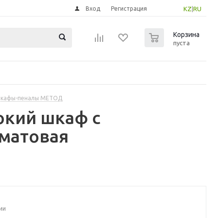
Вход
Регистрация
KZ
|
RU
0
Корзина
пуста
шкафы-пеналы МЕТОД
окий шкаф с
/матовая
ии