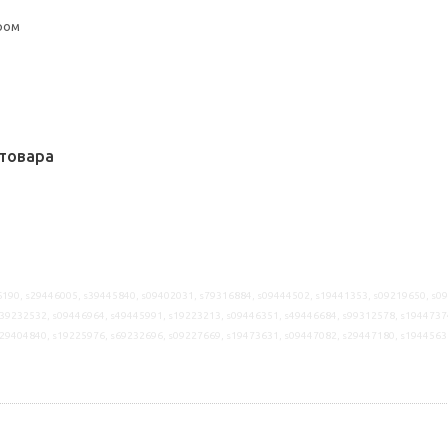
ром
товара
190, s29446005, s39445840, s09402031, s79316884, s09444502, s19441353, s09219650, s0
39232532, s09446964, s49445991, s19223213, s09446351, s49446684, s99312578, s1944737
s29404840, s19225976, s69232696, s09227669, s19473631, s09447082, s29447180, s1944563