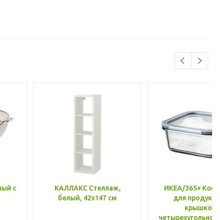
лый с
КАЛЛАКС Стеллаж,
ИКЕА/365+ Конт
белый, 42x147 см
для продукто
крышкой,
четырехугольной