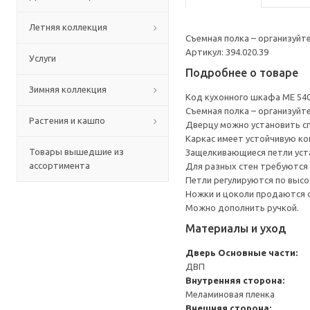
Летняя коллекция
Съемная полка – организуйт
Артикул: 394.020.39
Услуги
Подробнее о товаре
Зимняя коллекция
Код кухонного шкафа ME 54
Съемная полка – организуйт
Растения и кашпо
Дверцу можно установить сп
Каркас имеет устойчивую ко
Товары вышедшие из
Защелкивающиеся петли уста
ассортимента
Для разных стен требуются 
Петли регулируются по высот
Ножки и цоколи продаются 
Можно дополнить ручкой.
Материалы и уход
Дверь
Основные части:
ДВП
Внутренняя сторона:
Меламиновая пленка
Внешняя сторона: