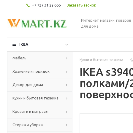
+7 727 31 22 666
Заказать звонок
Интернет магазин товаров
для дома
IKEA
Мебель
Кухни и бытовая техника
-
К
IKEA s39
Хранение и порядок
полками/2
Декор для дома
поверхнос
Кухни и бытовая техника
Кровати и матрасы
Стирка и уборка