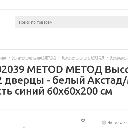
ухни
-
Модульные кухни МЕТОД
-
Все компоненты МЕТОД
-
Высокие 
402039 METOD МЕТОД Выс
 дверцы - белый Акстад
ть синий 60x60x200 см
Нет в налич