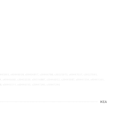
9445993, s49446938, s09404817, s39446788, s39225975, s49447037, s39227045,
4, s49446660, s39402039, s09316887, s59446952, s29445987, s99441354, s49441361,
8, s09445511, s69446150, s29447340, s19447246
IKEA