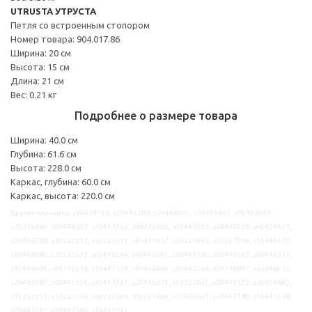
UTRUSTA УТРУСТА
Петля со встроенным стопором
Номер товара: 904.017.86
Ширина: 20 см
Высота: 15 см
Длина: 21 см
Вес: 0.21 кг
Подробнее о размере товара
Ширина: 40.0 см
Глубина: 61.6 см
Высота: 228.0 см
Каркас, глубина: 60.0 см
Каркас, высота: 220.0 см
Другие варианты: s49334728, s29446190, s29446005, s39445840, s09402031,
s79316884, s09444502, s19441353, s09219650, s09445993, s49446938, s09404817,
s39446788, s39223212, s39225975, s49447037, s39227045, s09227099, s19444479,
s69446980, s39232532, s09446964, s49445991, s69446150, s09447082, s09446351,
s49446684, s99312578, s19447374, s49446660, s39402039, s09316887, s59446952,
s29445987, s99441354, s49441361, s29446374, s49232635, s29447123, s29404840,
s19223213, s19225976, s69232696, s09227669, s19473631, s29447180, s19445638,
s09445511, s29447340, s19447246