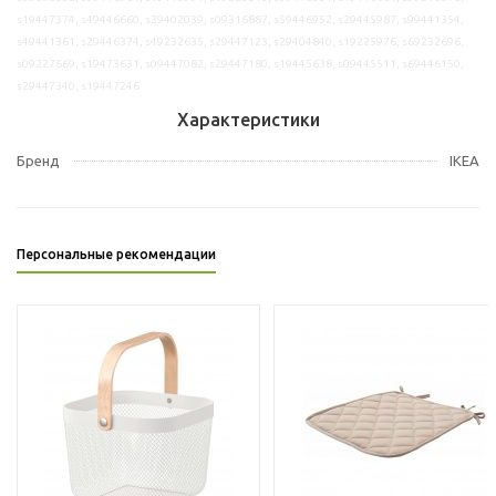
s19447374, s49446660, s39402039, s09316887, s59446952, s29445987, s99441354,
s49441361, s29446374, s49232635, s29447123, s29404840, s19225976, s69232696,
s09227669, s19473631, s09447082, s29447180, s19445638, s09445511, s69446150,
s29447340, s19447246
Характеристики
Бренд
IKEA
Персональные рекомендации