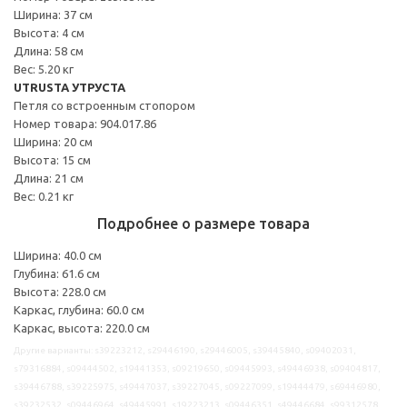
Ширина: 37 см
Высота: 4 см
Длина: 58 см
Вес: 5.20 кг
UTRUSTA УТРУСТА
Петля со встроенным стопором
Номер товара: 904.017.86
Ширина: 20 см
Высота: 15 см
Длина: 21 см
Вес: 0.21 кг
Подробнее о размере товара
Ширина: 40.0 см
Глубина: 61.6 см
Высота: 228.0 см
Каркас, глубина: 60.0 см
Каркас, высота: 220.0 см
Другие варианты: s39223212, s29446190, s29446005, s39445840, s09402031,
s79316884, s09444502, s19441353, s09219650, s09445993, s49446938, s09404817,
s39446788, s39225975, s49447037, s39227045, s09227099, s19444479, s69446980,
s39232532, s09446964, s49445991, s19223213, s09446351, s49446684, s99312578,