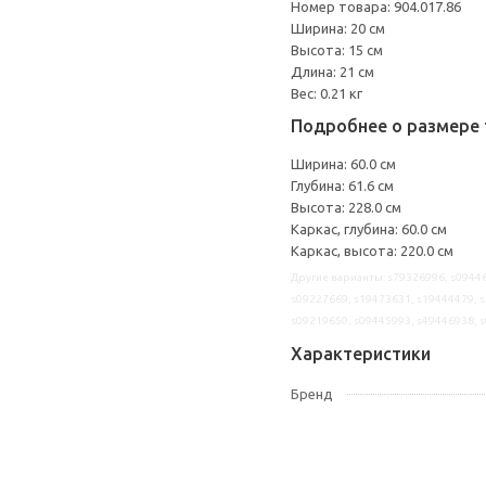
Номер товара: 904.017.86
Ширина: 20 см
Высота: 15 см
Длина: 21 см
Вес: 0.21 кг
Подробнее о размере 
Ширина: 60.0 см
Глубина: 61.6 см
Высота: 228.0 см
Каркас, глубина: 60.0 см
Каркас, высота: 220.0 см
Другие варианты: s79326996, s09446
s09227669, s19473631, s19444479, s
s09219650, s09445993, s49446938, 
Характеристики
Бренд