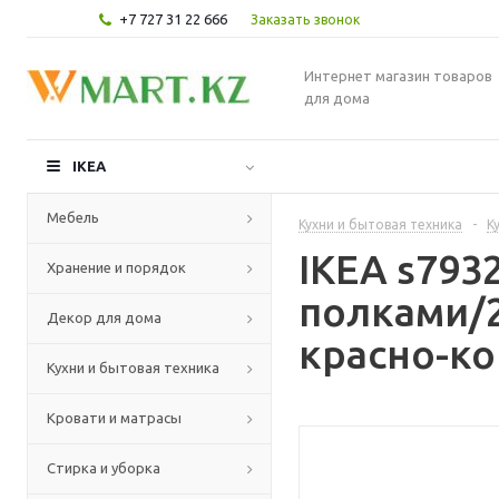
+7 727 31 22 666
Заказать звонок
Интернет магазин товаров
для дома
IKEA
Мебель
Кухни и бытовая техника
-
К
IKEA s79
Хранение и порядок
полками/
Декор для дома
красно-ко
Кухни и бытовая техника
Кровати и матрасы
Стирка и уборка