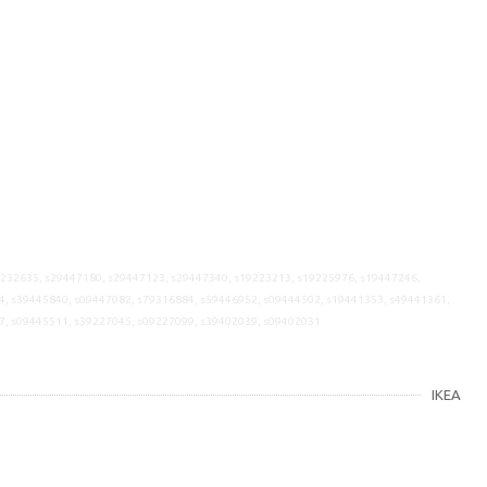
9232635, s29447180, s29447123, s29447340, s19223213, s19225976, s19447246,
4, s39445840, s09447082, s79316884, s59446952, s09444502, s19441353, s49441361,
7, s09445511, s39227045, s09227099, s39402039, s09402031
IKEA