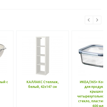
лый с
КАЛЛАКС Стеллаж,
ИКЕА/365+ Конт
белый, 42x147 см
для продукто
крышкой,
четырехугольной
стекло, пластик 
600 мл