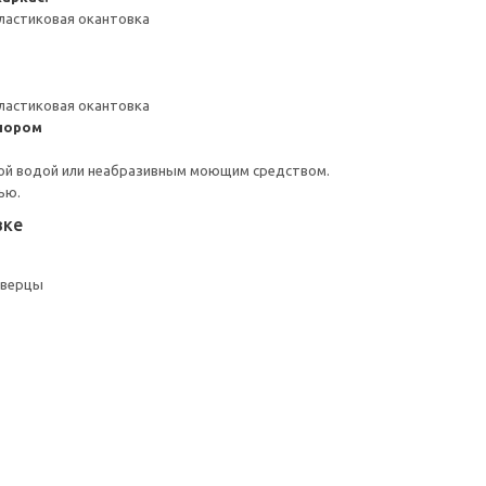
ластиковая окантовка
ластиковая окантовка
пором
ой водой или неабразивным моющим средством.
ью.
вке
дверцы