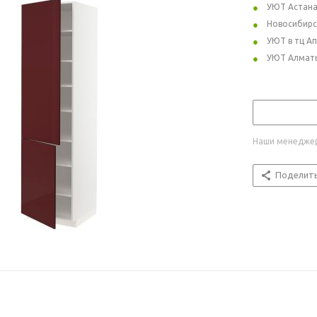
УЮТ Астан
Новосибирс
УЮТ в тц А
УЮТ Алмат
Наши менеджер
Поделит