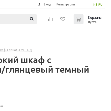
Вход
Регистрация
KZ
|
RU
0
Корзина
пуста
шкафы-пеналы МЕТОД
окий шкаф с
п/глянцевый темный
ии