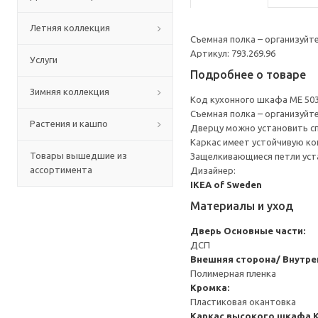
Летняя коллекция
Съемная полка – организуйт
Артикул: 793.269.96
Услуги
Подробнее о товаре
Зимняя коллекция
Код кухонного шкафа ME 50
Съемная полка – организуйт
Растения и кашпо
Дверцу можно установить сп
Каркас имеет устойчивую ко
Товары вышедшие из
Защелкивающиеся петли уста
ассортимента
Дизайнер:
IKEA of Sweden
Материалы и уход
Дверь
Основные части:
ДСП
Внешняя сторона/ Внутре
Полимерная пленка
Кромка:
Пластиковая окантовка
Каркас высокого шкафа