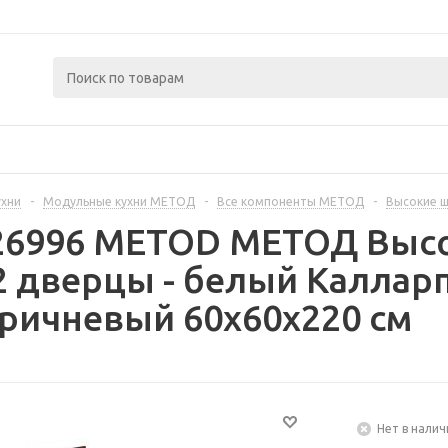
ухни
-
Модульные кухни МЕТОД
-
Все компоненты МЕТОД
-
Высокие 
326996 METOD МЕТОД Выс
2 дверцы - белый Каллар
ричневый 60x60x220 см
Нет в налич