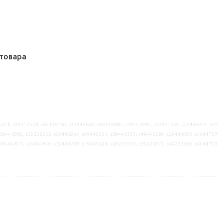
товара
351, s99312578, s69446150, s49446660, s09316887, s29445987, s99441354, s29446374, s4
69446980, s39232532, s09446964, s49445991, s29446190, s49446684, s29446005, s1944737
s09404817, s29404840, s39446788, s19445638, s39223212, s39225975, s69232696, s4944703