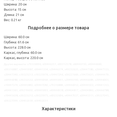
Ширина: 20 см
Высота: 15 см
Длина: 21 см
Вес: 0.21 кг
Подробнее о размере товара
Ширина: 60.0 см
Глубина: 61.6 см
Высота: 228.0 см
Каркас, глубина: 60.0 см
Каркас, высота: 220.0 см
Другие варианты: s79326996, s09446351, s99312578, s69446150, s49446660,
s09316887, s29445987, s99441354, s29446374, s49232635, s29447180, s29447123,
s29447340, s19223213, s19225976, s19447246, s09227669, s19473631, s19444479,
s69446980, s39232532, s09446964, s49445991, s29446190, s49446684, s29446005,
s19447374, s39445840, s09447082, s79316884, s59446952, s09444502, s19441353,
s49441361, s09219650, s09445993, s49446938, s09404817, s29404840, s39446788,
s19445638, s39223212, s39225975, s69232696, s49447037, s09445511, s39227045,
s09227099, s39402039, s09402031
Характеристики