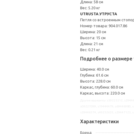
Длина: 58 см
Вес: 5.20 кг
UTRUSTA УТРУСТА
Петля со встроенным стопо
Номер товара: 904.017.86
Ширина: 20 см
Высота: 15 см
Длина: 21 см
Вес: 0.21 кг
Подробнее о размере 
Ширина: 40.0 см
Глубина: 61.6 см
Высота: 228.0 см
Каркас, глубина: 60.0 см
Каркас, высота: 220.0 см
Другие варианты: s39223212, s29446
s09227099, s19444479, s69446980, s
s29446374, s49232635, s29447123, 
Характеристики
Бренд