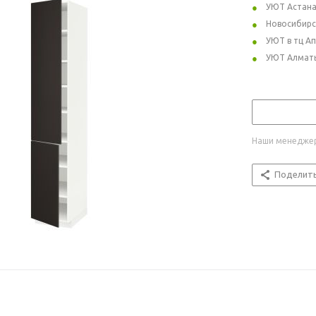
УЮТ Астан
Новосибирс
УЮТ в тц А
УЮТ Алмат
Наши менеджер
Поделит