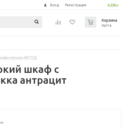
Вход
Регистрация
KZ
|
RU
0
Корзина
пуста
шкафы-пеналы МЕТОД
окий шкаф с
кка антрацит
ии