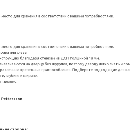
е место для хранения в соответствии с вашими потребностями.
2
е место для хранения в соответствии с вашими потребностями.
рава или слева.
нструкцию благодаря стенкам из ДСП толщиной 18 мм.
навливаются на дверцу без шурупов, поэтому дверцу легко снять и по
различные крепежные приспособления. Подберите подходящие для ваших
е, глубине и ширине.
отдельно.
J Pettersson
дняя сторона: