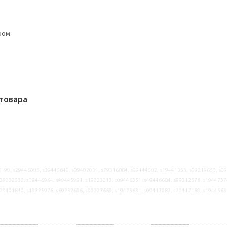
ром
товара
190, s29446005, s39445840, s09402031, s79316884, s09444502, s19441353, s09219650, s0
39232532, s09446964, s49445991, s19223213, s09446351, s49446684, s99312578, s1944737
s29404840, s19225976, s69232696, s09227669, s19473631, s09447082, s29447180, s1944563