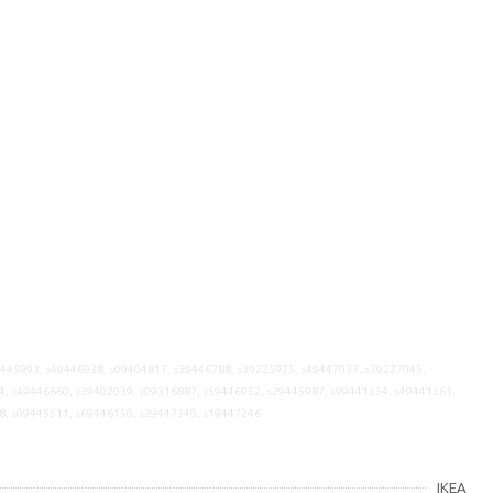
9445993, s49446938, s09404817, s39446788, s39225975, s49447037, s39227045,
4, s49446660, s39402039, s09316887, s59446952, s29445987, s99441354, s49441361,
8, s09445511, s69446150, s29447340, s19447246
IKEA