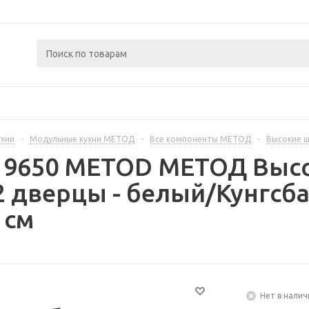
ухни
-
Модульные кухни МЕТОД
-
Все компоненты МЕТОД
-
Высокие 
219650 METOD МЕТОД Выс
 дверцы - белый/Кунгсба
 см
Нет в налич