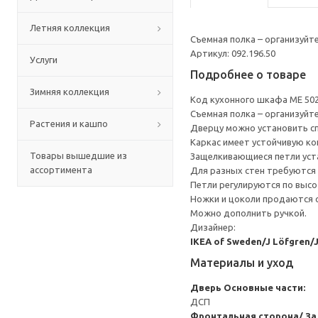
Летняя коллекция
Съемная полка – организуйт
Артикул: 092.196.50
Услуги
Подробнее о товаре
Зимняя коллекция
Код кухонного шкафа ME 50
Съемная полка – организуйт
Растения и кашпо
Дверцу можно установить сп
Каркас имеет устойчивую ко
Товары вышедшие из
Защелкивающиеся петли уста
ассортимента
Для разных стен требуются 
Петли регулируются по высот
Ножки и цоколи продаются 
Можно дополнить ручкой.
Дизайнер:
IKEA of Sweden/J Löfgren/
Материалы и уход
Дверь
Основные части:
ДСП
Фронтальная сторона/ За