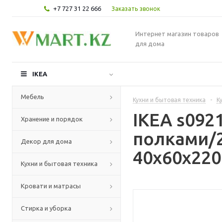
+7 727 31 22 666
Заказать звонок
Интернет магазин товаров
для дома
IKEA
Мебель
Кухни и бытовая техника
-
К
IKEA s09
Хранение и порядок
полками/2
Декор для дома
40x60x220
Кухни и бытовая техника
Кровати и матрасы
Стирка и уборка