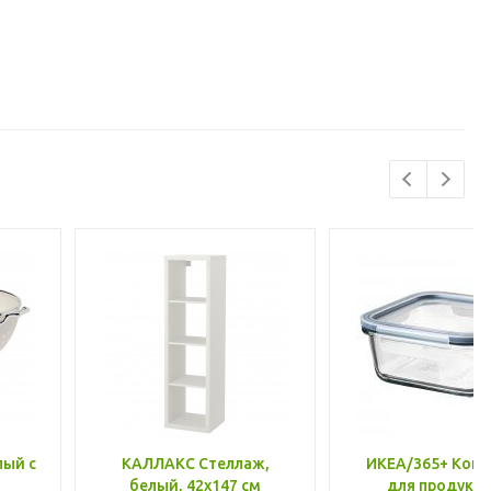
лый с
КАЛЛАКС Стеллаж,
ИКЕА/365+ Конт
белый, 42x147 см
для продукто