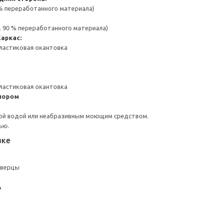
 % переработанного материала)
. 90 % переработанного материала)
Каркас:
ластиковая окантовка
ластиковая окантовка
пором
ой водой или неабразивным моющим средством.
ью.
вке
дверцы
А