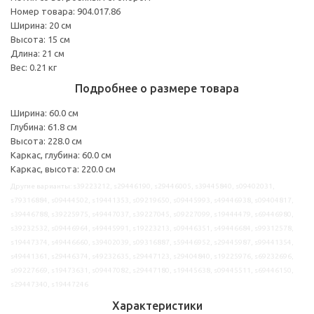
Номер товара: 904.017.86
Ширина: 20 см
Высота: 15 см
Длина: 21 см
Вес: 0.21 кг
Подробнее о размере товара
Ширина: 60.0 см
Глубина: 61.8 см
Высота: 228.0 см
Каркас, глубина: 60.0 см
Каркас, высота: 220.0 см
Другие варианты: s39223212, s29446190, s29446005, s39445840, s09402031,
s79316884, s09444502, s19441353, s09219650, s09445993, s49446938, s09404817,
s39446788, s39225975, s49447037, s39227045, s09227099, s19444479, s69446980,
s39232532, s09446964, s49445991, s19223213, s09446351, s49446684, s99312578,
s19447374, s49446660, s39402039, s09316887, s59446952, s29445987, s99441354,
s49441361, s29446374, s49232635, s29447123, s29404840, s19225976, s69232696,
s09227669, s19473631, s09447082, s29447180, s19445638, s09445511, s69446150,
s29447340, s19447246
Характеристики