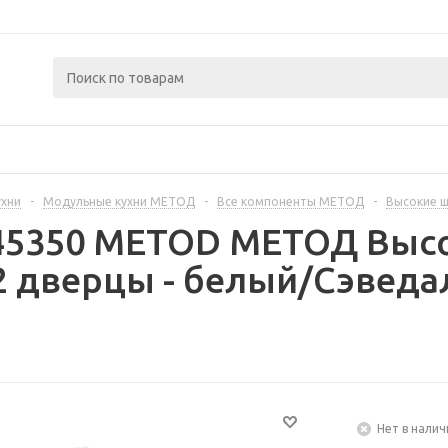
ухни
-
Модульные кухни МЕТОД
-
Все компоненты МЕТОД
-
Высокие 
445350 METOD МЕТОД Выс
 дверцы - белый/Сэведа
Нет в налич