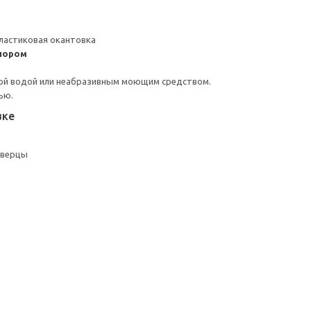
ластиковая окантовка
пором
ой водой или неабразивным моющим средством.
ью.
вке
дверцы