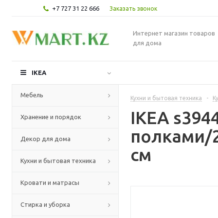
+7 727 31 22 666
Заказать звонок
Интернет магазин товаров
для дома
IKEA
Мебель
Кухни и бытовая техника
-
К
IKEA s39
Хранение и порядок
полками/2
Декор для дома
см
Кухни и бытовая техника
Кровати и матрасы
Стирка и уборка