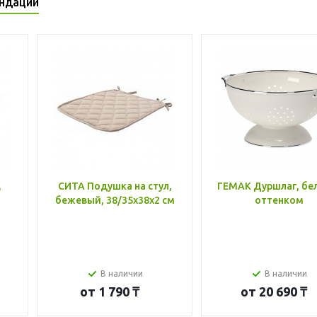
ндации
,
СИТА Подушка на стул,
ГЕМАК Дуршлаг, бе
бежевый, 38/35x38x2 см
оттенком
В наличии
В наличии
от
1 790 ₸
от
20 690 ₸