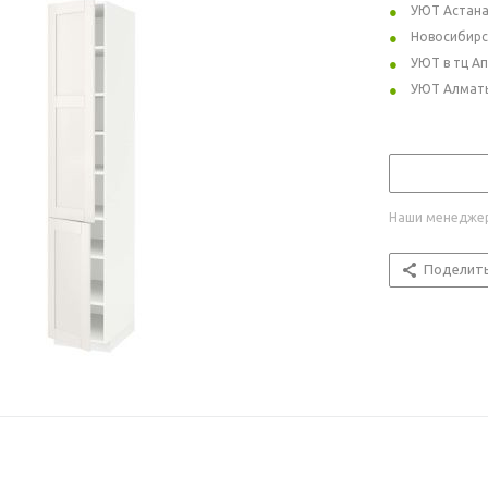
УЮТ Астан
Новосибирс
УЮТ в тц А
УЮТ Алмат
Наши менеджер
Поделит