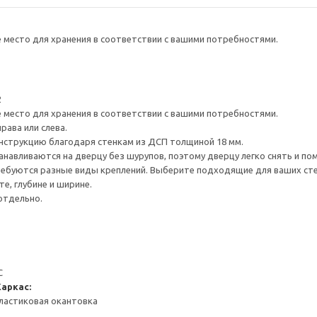
е место для хранения в соответствии с вашими потребностями.
2
е место для хранения в соответствии с вашими потребностями.
рава или слева.
нструкцию благодаря стенкам из ДСП толщиной 18 мм.
навливаются на дверцу без шурупов, поэтому дверцу легко снять и по
ребуются разные виды креплений. Выберите подходящие для ваших стен 
е, глубине и ширине.
отдельно.
С
Каркас:
ластиковая окантовка