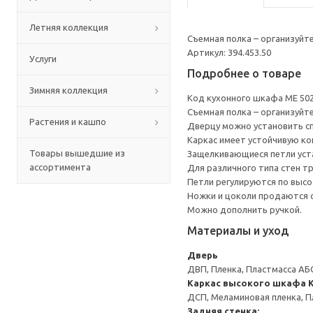
Летняя коллекция
Съемная полка – организуйт
Артикул: 394.453.50
Услуги
Подробнее о товаре
Зимняя коллекция
Код кухонного шкафа ME 50
Съемная полка – организуйт
Растения и кашпо
Дверцу можно установить сп
Каркас имеет устойчивую ко
Товары вышедшие из
Защелкивающиеся петли уста
ассортимента
Для различного типа стен т
Петли регулируются по высот
Ножки и цоколи продаются 
Можно дополнить ручкой.
Материалы и уход
Дверь
ДВП, Пленка, Пластмасса АБ
Каркас высокого шкафа
ДСП, Меламиновая пленка, П
Задняя стенка: