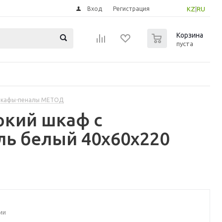
Вход
Регистрация
KZ
|
RU
0
Корзина
пуста
шкафы-пеналы МЕТОД
окий шкаф с
ль белый 40x60x220
ии