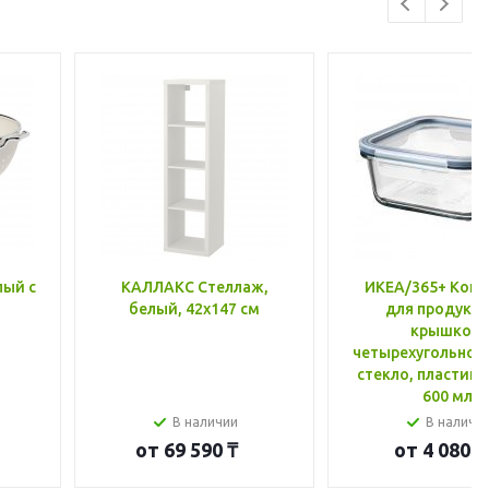
лый с
КАЛЛАКС Стеллаж,
ИКЕА/365+ Конт
белый, 42x147 см
для продукто
крышкой,
четырехугольной
стекло, пластик 
600 мл
В наличии
В наличи
от
69 590 ₸
от
4 080 ₸