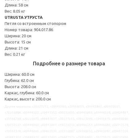
Длина: 58 см
Вес: 8.05 кг
UTRUSTA УТРУСТА
Петля со встроенным стопором
Номер товара: 904.017.86
Ширина: 20 см
Высота: 15 см
Длина: 21 см
Вес: 0.21 кг
Подробнее о размере товара
Ширина: 60.0 см
Глубина: 62.0 см
Высота: 208.0 см
Каркас, глубина: 60.0 см
Каркас, высота: 200.0 см
Другие варианты: s39223212, s29446190, s29446005, s39445840, s09402031,
s79316884, s09444502, s19441353, s09219650, s09445993, s49446938, s09404817,
s39446788, s39225975, s49447037, s39227045, s09227099, s19444479, s69446980,
s39232532, s09446964, s49445991, s19223213, s09446351, s49446684, s99312578,
s19447374, s49446660, s39402039, s09316887, s59446952, s29445987, s99441354,
s49441361, s29446374, s49232635, s29447123, s29404840, s19225976, s69232696,