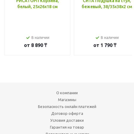
РИСАТОРП Корзина,
СИТА Подушка на стул,
белый, 25x26x18 см
бежевый, 38/35x38x2 см
В наличии
В наличии
от
8 890 ₸
от
1 790 ₸
О компании
Магазины
Безопасность онлайн платежей
Договор оферта
Условия доставки
Гарантия на товар