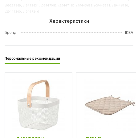
s09227669, s19473631, s09447082, s29447180, s19445638, s09445511, s69446150,
s29447340, s19447246
Характеристики
Бренд
IKEA
Персональные рекомендации