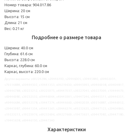
Номер товара: 904.017.86
Ширина: 20 см
Высота: 15 см
Длина: 21 см
Вес: 0.21 кг
Подробнее о размере товара
Ширина: 40.0 см
Глубина: 61.6 см
Высота: 228.0 см
Каркас, глубина: 60.0 см
Каркас, высота: 220.0 см
Другие варианты: s69224286, s29446190, s29446005, s39445840, s09402031,
s79316884, s09444502, s19441353, s09219650, s09445993, s49446938, s09404817,
s39446788, s39223212, s39225975, s49447037, s39227045, s09227099, s19444479,
s69446980, s39232532, s09446964, s49445991, s19447246, s09445511, s09446351,
s49446684, s99312578, s19447374, s49446660, s39402039, s09316887, s59446952,
s29445987, s99441354, s49441361, s29446374, s49232635, s29447123, s29404840,
s19223213, s19225976, s69232696, s09227669, s19473631, s09447082, s29447180,
s19445638, s69446150, s29447340
Характеристики