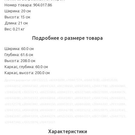
Номер товара: 904.017.86
Ширина: 20 см
Высота: 15 см
Длина: 21 см
Вес: 0.21 кг
Подробнее о размере товара
Ширина: 60.0 см
Глубина: 61.6 см
Высота: 208.0 см
Каркас, глубина: 60.0 см
Каркас, высота: 200.0 см
Другие варианты: s69232253, s49446684, s19447374, s09447082, s39402039,
s59446952, s09444502, s49441361, s09219650, s09445993, s29447180, s29404840,
s19445638, s19223213, s69232696, s09445511, s09227669, s09227099, s19444479,
s69446980, s39232532, s09446964, s49445991, s49447037, s19447246, s29446005,
s99312578, s39445840, s69446150, s09402031, s49446660, s29446190, s79316884,
s19441353, s49446938, s09404817, s39446788, s39223212, s39225975, s39227045,
s29445987, s99441354, s29446374, s49232635, s09446351, s09316887, s29447123,
s29447340, s19225976, s19473631
Характеристики