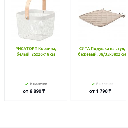
РИСАТОРП Корзина,
СИТА Подушка на стул,
белый, 25x26x18 см
бежевый, 38/35x38x2 см
В наличии
В наличии
от
8 890 ₸
от
1 790 ₸