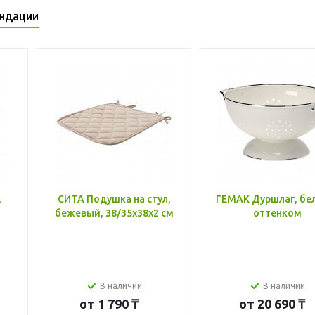
ндации
,
СИТА Подушка на стул,
ГЕМАК Дуршлаг, бе
бежевый, 38/35x38x2 см
оттенком
В наличии
В наличии
от
1 790 ₸
от
20 690 ₸