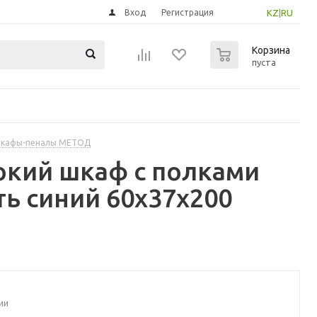
Вход
Регистрация
KZ
|
RU
0
Корзина
пуста
шкафы-пеналы МЕТОД
окий шкаф с полками
ть синий 60x37x200
ии