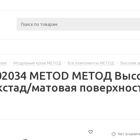
ухни
-
Модульные кухни МЕТОД
-
Все компоненты МЕТОД
-
Высокие 
402034 METOD МЕТОД Выс
кстад/матовая поверхнос
Нет в налич