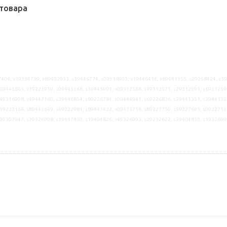
товара
404, s19334739, s69402033, s39446774, s09316905, s19446416, s69441355, s29258424, s3
59445863, s19223939, s09445568, s39445901, s09312568, s49312571, s29312591, s6931259
49316908, s49447160, s39446854, s89226784, s09444941, s69226836, s59441351, s3944135
19223166, s89445649, s49222981, s89447422, s09473716, s89227750, s59227695, s0922713
s39307947, s39326998, s19447430, s19404826, s49326993, s29232622, s59404810, s1932699