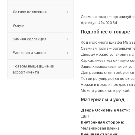
Летняя коллекция
Съемная полка – организуйт
Артикул: 494.020.34
Услуги
Подробнее о товаре
Зимняя коллекция
Код кухонного шкафа ME 52
Съемная полка – организуйт
Растения и кашпо
Дверцу можно установить сп
Каркас имеет устойчивую ко
Товары вышедшие из
Защелкивающиеся петли уста
ассортимента
Для разных стен требуются 
Петли регулируются по высот
Ножки и цоколи продаются 
Можно дополнить ручкой.
Материалы и уход
Дверь
Основные части:
ДВП
Внутренняя сторона:
Меламиновая пленка
Внешняя сторона: