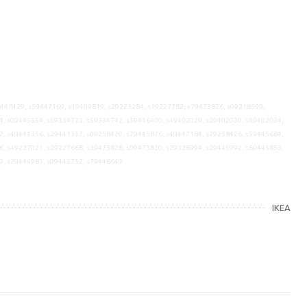
9447429, s59447169, s19409819, s29223284, s19227782, s79473826, s09218599,
4, s09445554, s59334723, s59334742, s59446400, s49402029, s29402030, s49402034,
2, s49441356, s29441357, s09258420, s79445876, s49447184, s79258426, s59445684,
6, s49227021, s29227668, s39473828, s09473820, s29326994, s29445992, s69445853,
9, s29444983, s09445752, s79446649
IKEA