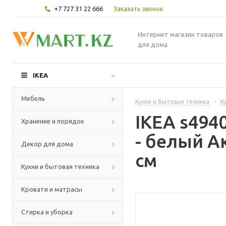
+7 727 31 22 666
Заказать звонок
Интернет магазин товаров
для дома
IKEA
Мебель
Кухни и бытовая техника
-
К
IKEA s49
Хранение и порядок
- белый А
Декор для дома
см
Кухни и бытовая техника
Кровати и матрасы
Стирка и уборка