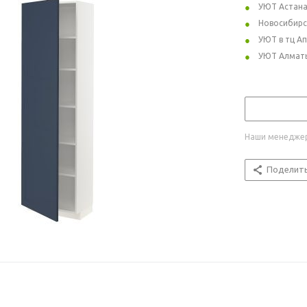
УЮТ Астан
Новосибирс
УЮТ в тц А
УЮТ Алмат
Наши менеджер
Поделит