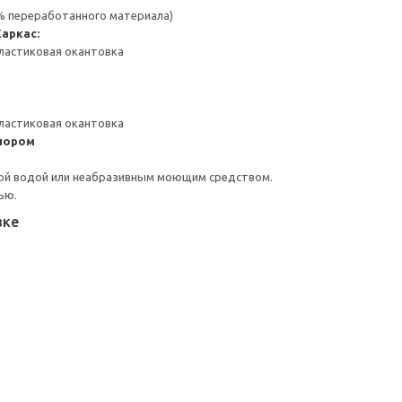
 % переработанного материала)
Каркас:
ластиковая окантовка
ластиковая окантовка
пором
ой водой или неабразивным моющим средством.
ью.
вке