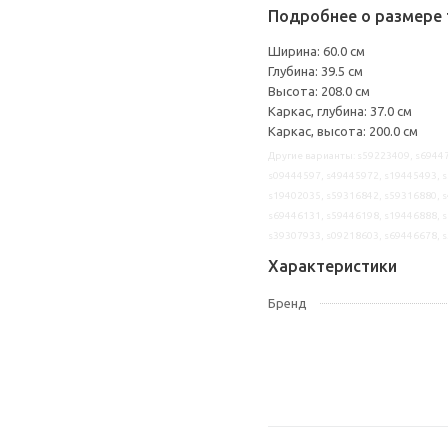
Подробнее о размере 
Ширина: 60.0 см
Глубина: 39.5 см
Высота: 208.0 см
Каркас, глубина: 37.0 см
Каркас, высота: 200.0 см
Другие варианты: s59223409, s69447
s09444597, s49445972, s19445493, s
s19402035, s59316842, s59316880, s
s69446131, s59446198, s19446888, s
s39307933, s09218603, s69446678, 
Характеристики
Бренд