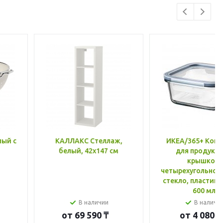
лый с
КАЛЛАКС Стеллаж,
ИКЕА/365+ Конт
белый, 42x147 см
для продукто
крышкой,
четырехугольной
стекло, пластик 
600 мл
В наличии
В наличи
от
69 590 ₸
от
4 080 ₸