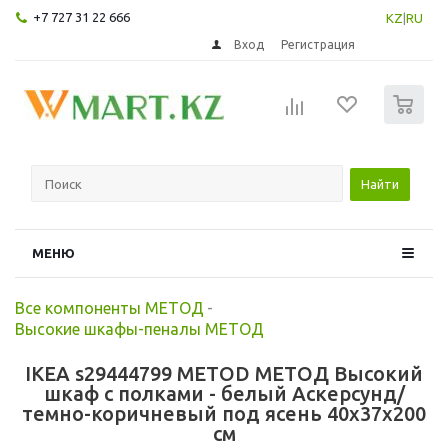
+7 727 31 22 666
KZ
|
RU
Вход
Регистрация
0
Найти
МЕНЮ
Все компоненты МЕТОД
-
Высокие шкафы-пеналы МЕТОД
IKEA s29444799 METOD МЕТОД Высокий
шкаф с полками - белый Аскерсунд/
темно-коричневый под ясень 40x37x200
см