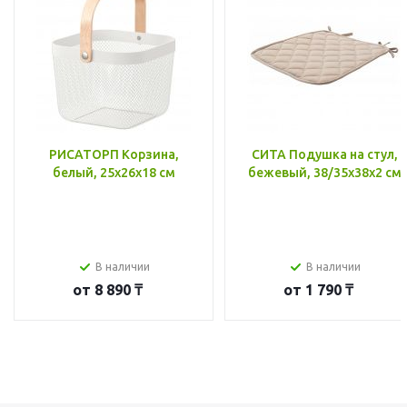
РИСАТОРП Корзина,
СИТА Подушка на стул,
белый, 25x26x18 см
бежевый, 38/35x38x2 см
В наличии
В наличии
от
8 890 ₸
от
1 790 ₸