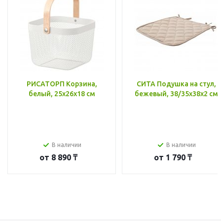
РИСАТОРП Корзина,
СИТА Подушка на стул,
белый, 25x26x18 см
бежевый, 38/35x38x2 см
В наличии
В наличии
от
8 890 ₸
от
1 790 ₸