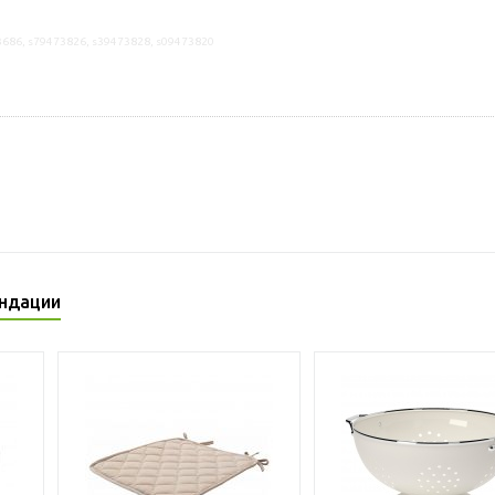
3686, s79473826, s39473828, s09473820
ндации