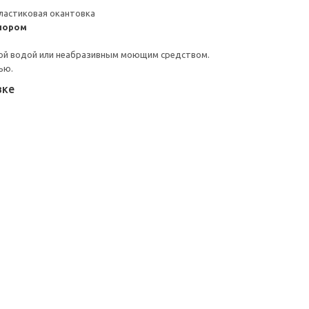
ластиковая окантовка
пором
ой водой или неабразивным моющим средством.
ью.
вке