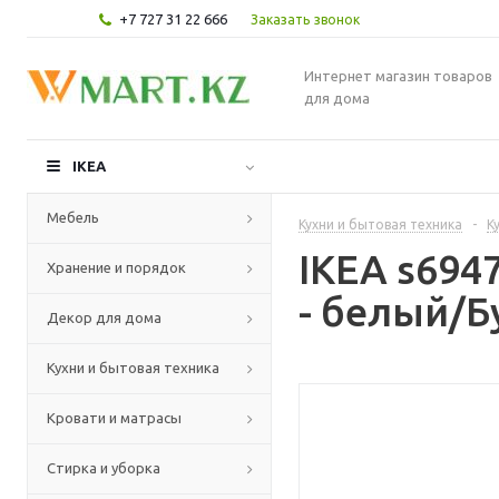
+7 727 31 22 666
Заказать звонок
Интернет магазин товаров
для дома
IKEA
Мебель
Кухни и бытовая техника
-
К
IKEA s69
Хранение и порядок
- белый/Б
Декор для дома
Кухни и бытовая техника
Кровати и матрасы
Стирка и уборка