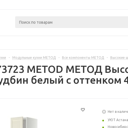
ухни
-
Модульные кухни МЕТОД
-
Все компоненты МЕТОД
-
Высокие 
473723 METOD МЕТОД Выс
удбин белый с оттенком 
Нет в налич
УЮТ Астан
Новосибирс