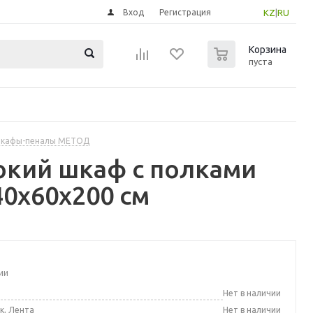
Вход
Регистрация
KZ
|
RU
0
Корзина
пуста
шкафы-пеналы МЕТОД
окий шкаф с полками
40x60x200 см
ии
а
Нет в наличии
к, Лента
Нет в наличии