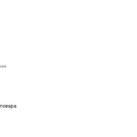
ром
товара