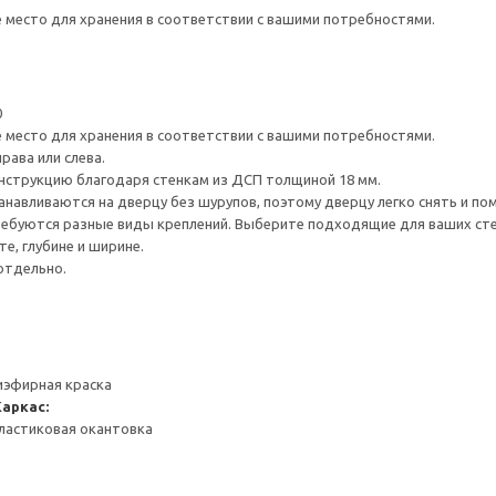
е место для хранения в соответствии с вашими потребностями.
0
е место для хранения в соответствии с вашими потребностями.
рава или слева.
нструкцию благодаря стенкам из ДСП толщиной 18 мм.
навливаются на дверцу без шурупов, поэтому дверцу легко снять и по
ребуются разные виды креплений. Выберите подходящие для ваших стен 
е, глубине и ширине.
отдельно.
иэфирная краска
Каркас:
ластиковая окантовка