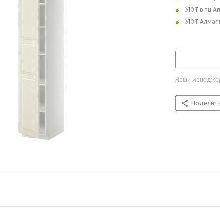
УЮТ в тц А
УЮТ Алмат
Наши менеджер
Поделит