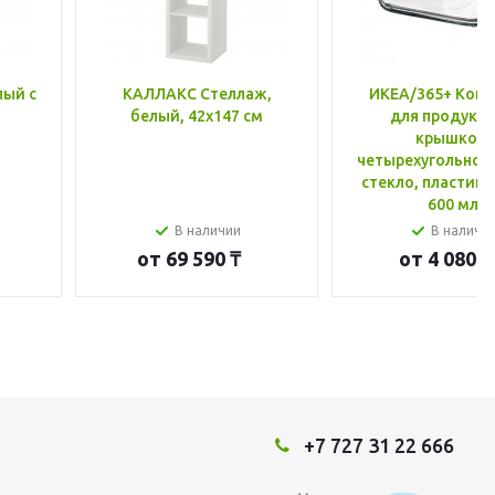
лый с
КАЛЛАКС Стеллаж,
ИКЕА/365+ Конт
белый, 42x147 см
для продукто
крышкой,
четырехугольной
стекло, пластик 
600 мл
В наличии
В наличи
от
69 590 ₸
от
4 080 ₸
+7 727 31 22 666