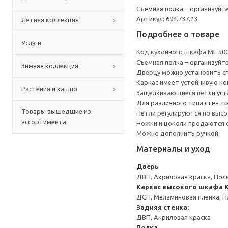
Съемная полка – организуйт
Артикул: 694.737.23
Летняя коллекция
Подробнее о товаре
Услуги
Код кухонного шкафа ME 50
Съемная полка – организуйт
Зимняя коллекция
Дверцу можно установить сп
Каркас имеет устойчивую ко
Растения и кашпо
Защелкивающиеся петли уста
Для различного типа стен т
Товары вышедшие из
Петли регулируются по высот
ассортимента
Ножки и цоколи продаются 
Можно дополнить ручкой.
Материалы и уход
Дверь
ДВП, Акриловая краска, Пол
Каркас высокого шкафа
ДСП, Меламиновая пленка, П
Задняя стенка:
ДВП, Акриловая краска
Полка