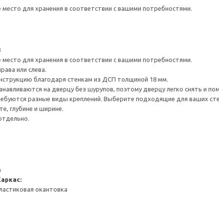
е место для хранения в соответствии с вашими потребностями.
3
е место для хранения в соответствии с вашими потребностями.
рава или слева.
нструкцию благодаря стенкам из ДСП толщиной 18 мм.
навливаются на дверцу без шурупов, поэтому дверцу легко снять и по
ребуются разные виды креплений. Выберите подходящие для ваших стен 
е, глубине и ширине.
отдельно.
а
Каркас:
ластиковая окантовка