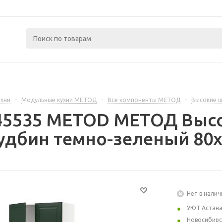
ухни
-
Модульные кухни МЕТОД
-
Все компоненты МЕТОД
-
Высокие 
445535 METOD МЕТОД Выс
удбин темно-зеленый 80x
Нет в налич
УЮТ Астан
Новосибирс