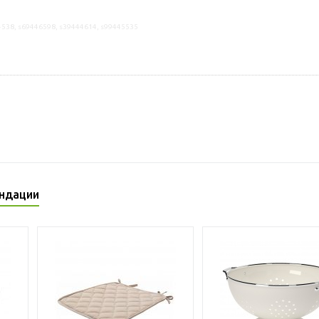
4538, s69446598, s39444614, s99445535
ндации