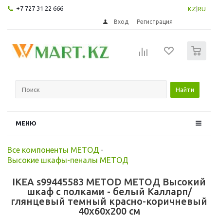
+7 727 31 22 666
KZ
|
RU
Вход
Регистрация
0
Найти
МЕНЮ
Все компоненты МЕТОД
-
Высокие шкафы-пеналы МЕТОД
IKEA s99445583 METOD МЕТОД Высокий
шкаф с полками - белый Калларп/
глянцевый темный красно-коричневый
40x60x200 см