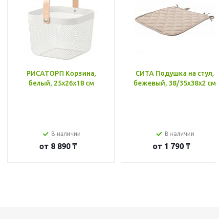
РИСАТОРП Корзина,
СИТА Подушка на стул,
белый, 25x26x18 см
бежевый, 38/35x38x2 см
В наличии
В наличии
от
8 890 ₸
от
1 790 ₸