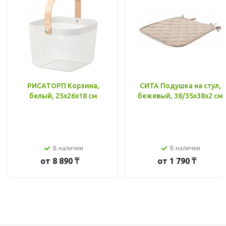
РИСАТОРП Корзина,
СИТА Подушка на стул,
белый, 25x26x18 см
бежевый, 38/35x38x2 см
В наличии
В наличии
от
8 890 ₸
от
1 790 ₸