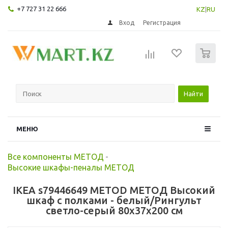
+7 727 31 22 666
KZ
|
RU
Вход
Регистрация
0
Найти
МЕНЮ
Все компоненты МЕТОД
-
Высокие шкафы-пеналы МЕТОД
IKEA s79446649 METOD МЕТОД Высокий
шкаф с полками - белый/Рингульт
светло-серый 80x37x200 см