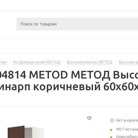
ухни
-
Модульные кухни МЕТОД
-
Все компоненты МЕТОД
-
Высокие 
404814 METOD МЕТОД Выс
инарп коричневый 60x60x
Нет в налич
УЮТ Астан
Новосибирс