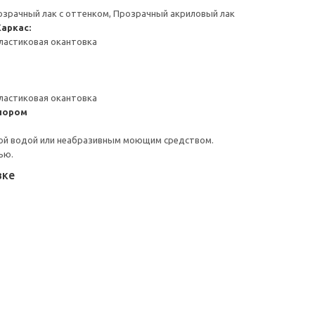
озрачный лак с оттенком, Прозрачный акриловый лак
Каркас:
ластиковая окантовка
ластиковая окантовка
пором
ой водой или неабразивным моющим средством.
ью.
вке