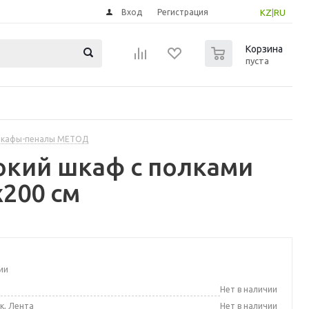
Вход
Регистрация
KZ
|
RU
0
Корзина
пуста
шкафы-пеналы МЕТОД
окий шкаф с полками
200 см
ии
а
Нет в наличии
к, Лента
Нет в наличии