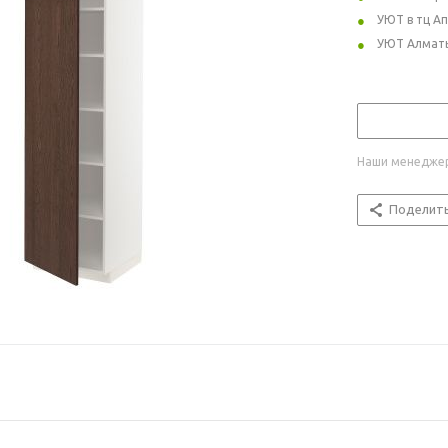
УЮТ в тц А
УЮТ Алмат
Наши менеджер
Поделит