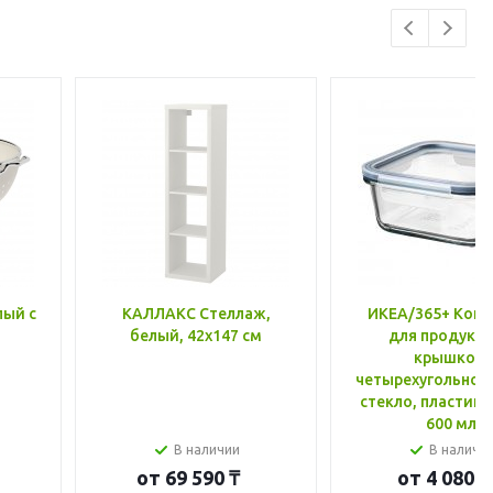
лый с
КАЛЛАКС Стеллаж,
ИКЕА/365+ Конт
белый, 42x147 см
для продукто
крышкой,
четырехугольной
стекло, пластик 
600 мл
В наличии
В наличи
от
69 590 ₸
от
4 080 ₸