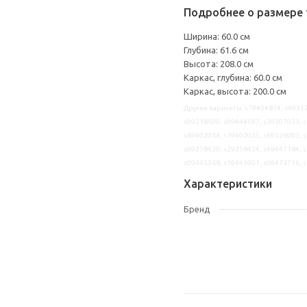
Подробнее о размере 
Ширина: 60.0 см
Глубина: 61.6 см
Высота: 208.0 см
Каркас, глубина: 60.0 см
Каркас, высота: 200.0 см
Другие варианты: s79404814, s49312
s09218599, s09444597, s39307933, s
s49402034, s19402035, s49326993, s
s09258420, s29258424, s49447184, s
s09445568, s39445901, s09473716, 
Характеристики
Бренд