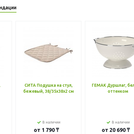
ндации
,
СИТА Подушка на стул,
ГЕМАК Дуршлаг, бе
бежевый, 38/35x38x2 см
оттенком
В наличии
В наличии
от
1 790 ₸
от
20 690 ₸