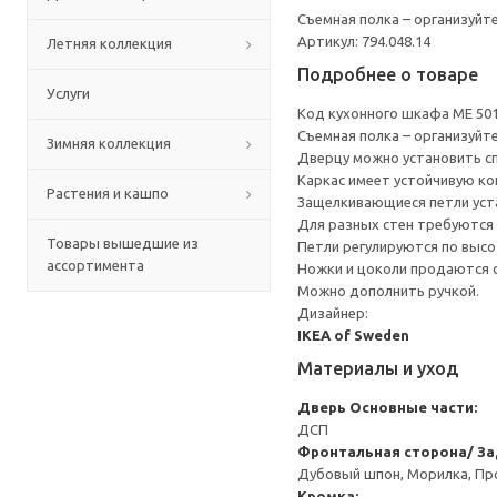
Съемная полка – организуйт
Артикул: 794.048.14
Летняя коллекция
Подробнее о товаре
Услуги
Код кухонного шкафа ME 50
Съемная полка – организуйт
Зимняя коллекция
Дверцу можно установить сп
Каркас имеет устойчивую ко
Растения и кашпо
Защелкивающиеся петли уста
Для разных стен требуются 
Товары вышедшие из
Петли регулируются по высот
ассортимента
Ножки и цоколи продаются 
Можно дополнить ручкой.
Дизайнер:
IKEA of Sweden
Материалы и уход
Дверь
Основные части:
ДСП
Фронтальная сторона/ За
Дубовый шпон, Морилка, Пр
Кромка: