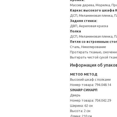
Массив дерева, Морилка, Пр
Каркас высокого шкафа
ДСП, Меламиновая пленка, П
Задняя стенка:
ДВП, Акриловая краска
Полка
ДСП, Меламиновая пленка, П
Петля со встроенным сто
Сталь, Никелирование
Протирать тканью, смоченн
Вытирать чистой сухой ткан
Информация об упако
METOD МЕТОД
Высокий шкаф с полками
Номер товара: 794.048.14
SINARP СИНАРП
Дверь
Номер товара: 704.042.29
Ширина: 62 см
Высота: 2 см
Длина: 210 см