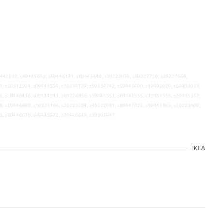
9445992, s69445853, s69446131, s89445649, s19223939, s89227750, s29227668,
1, s69312594, s09445554, s19334739, s59334742, s59446400, s49402029, s69402033,
4, s19446416, s09444941, s69226836, s59441351, s69441355, s49441356, s29441357,
8, s19446888, s19223166, s29223284, s49222981, s89447422, s59445863, s59223409,
3, s69446678, s49445972, s79446649, s39307947
IKEA