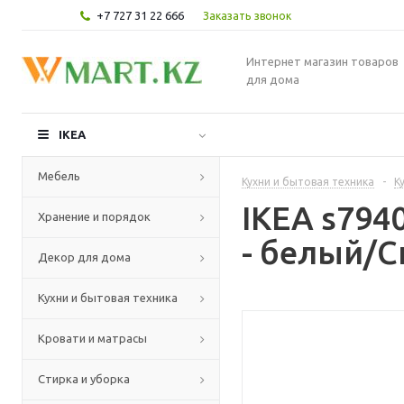
+7 727 31 22 666
Заказать звонок
Интернет магазин товаров
для дома
IKEA
Мебель
Кухни и бытовая техника
-
К
IKEA s79
Хранение и порядок
- белый/С
Декор для дома
Кухни и бытовая техника
Кровати и матрасы
Стирка и уборка