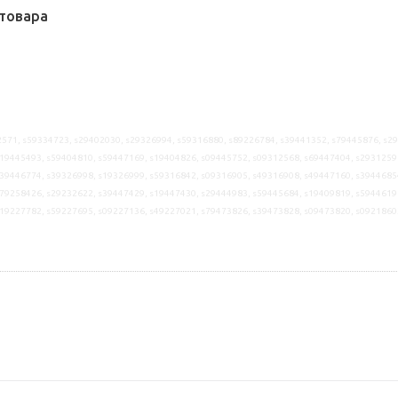
товара
571, s59334723, s29402030, s29326994, s59316880, s89226784, s39441352, s79445876, s2
19445493, s59404810, s59447169, s19404826, s09445752, s09312568, s69447404, s2931259
39446774, s39326998, s19326999, s59316842, s09316905, s49316908, s49447160, s3944685
79258426, s29232622, s39447429, s19447430, s29444983, s59445684, s19409819, s5944619
s19227782, s59227695, s09227136, s49227021, s79473826, s39473828, s09473820, s0921860