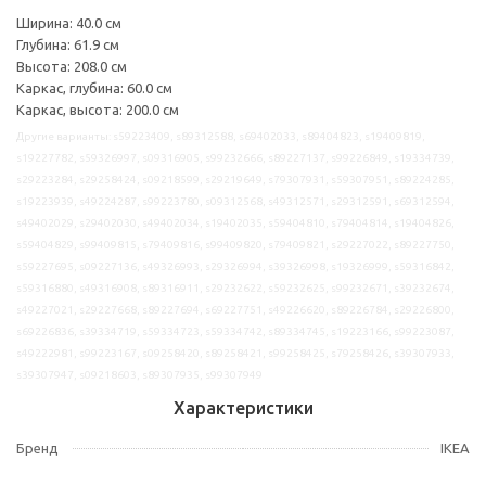
Ширина: 40.0 см
Глубина: 61.9 см
Высота: 208.0 см
Каркас, глубина: 60.0 см
Каркас, высота: 200.0 см
Другие варианты: s59223409, s89312588, s69402033, s89404823, s19409819,
s19227782, s59326997, s09316905, s99232666, s89227137, s99226849, s19334739,
s29223284, s29258424, s09218599, s29219649, s79307931, s59307951, s89224285,
s19223939, s49224287, s99223780, s09312568, s49312571, s29312591, s69312594,
s49402029, s29402030, s49402034, s19402035, s59404810, s79404814, s19404826,
s59404829, s99409815, s79409816, s99409820, s79409821, s29227022, s89227750,
s59227695, s09227136, s49326993, s29326994, s39326998, s19326999, s59316842,
s59316880, s49316908, s89316911, s29232622, s59232625, s99232671, s39232674,
s49227021, s29227668, s89227694, s69227751, s49226620, s89226784, s29226800,
s69226836, s39334719, s59334723, s59334742, s89334745, s19223166, s99223087,
s49222981, s99223167, s09258420, s89258421, s99258425, s79258426, s39307933,
s39307947, s09218603, s89307935, s99307949
Характеристики
Бренд
IKEA