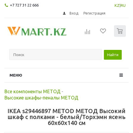
+7 727 31 22 666
KZ
|
RU
Вход
Регистрация
0
Найти
МЕНЮ
Все компоненты МЕТОД
-
Высокие шкафы-пеналы МЕТОД
IKEA s29446897 METOD МЕТОД Высокий
шкаф с полками - белый/Торхэмн ясень
60x60x140 см