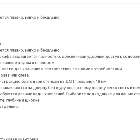
тся плавно, мягко и бесшумно.
8
тся плавно, мягко и бесшумно.
шкафа выдвигается полностью, обеспечивая удобный доступ к содерж
плавным ходом и стопором.
е место для хранения в соответствии с вашими потребностями.
рава или слева.
нструкцию благодаря стенкам из ДСП толщиной 18 мм.
навливаются на дверцу без шурупов, поэтому дверцу легко снять и по
ребуются разные виды креплений. Выберите подходящие для ваших стен 
е, глубине и ширине.
отдельно.
стиковая окантовка