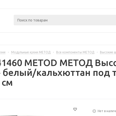
ухни
-
Модульные кухни МЕТОД
-
Все компоненты МЕТОД
-
Высокие 
441460 METOD МЕТОД Выс
 белый/кальхюттан под 
 см
Нет в налич