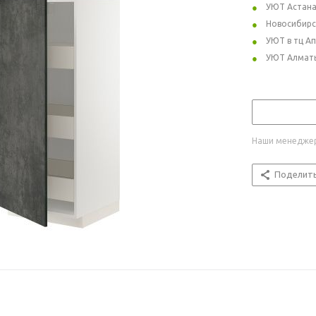
УЮТ Астан
Новосибирс
УЮТ в тц А
УЮТ Алмат
Наши менеджер
Поделит