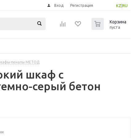
Вход
Регистрация
KZ
|
RU
0
Корзина
пуста
шкафы-пеналы МЕТОД
окий шкаф с
темно-серый бетон
ии