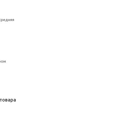
средняя
ром
товара