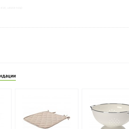
1454, s49441460
ндации