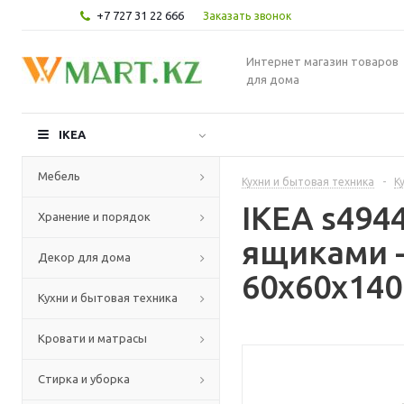
+7 727 31 22 666
Заказать звонок
Интернет магазин товаров
для дома
IKEA
Мебель
Кухни и бытовая техника
-
К
IKEA s49
Хранение и порядок
ящиками -
Декор для дома
60x60x140
Кухни и бытовая техника
Кровати и матрасы
Стирка и уборка