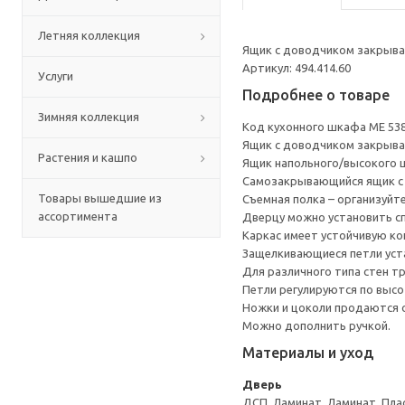
Летняя коллекция
Ящик с доводчиком закрывае
Артикул: 494.414.60
Услуги
Подробнее о товаре
Зимняя коллекция
Код кухонного шкафа ME 53
Ящик с доводчиком закрывае
Растения и кашпо
Ящик напольного/высокого 
Cамозакрывающийся ящик с 
Товары вышедшие из
Съемная полка – организуйт
ассортимента
Дверцу можно установить сп
Каркас имеет устойчивую ко
Защелкивающиеся петли уста
Для различного типа стен т
Петли регулируются по высот
Ножки и цоколи продаются 
Можно дополнить ручкой.
Материалы и уход
Дверь
ДСП, Ламинат, Ламинат, Пла