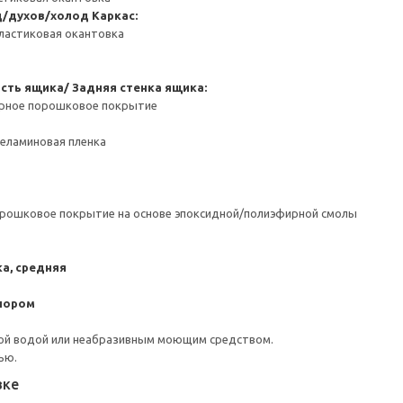
д/духов/холод
Каркас:
ластиковая окантовка
сть ящика/ Задняя стенка ящика:
ерное порошковое покрытие
Меламиновая пленка
орошковое покрытие на основе эпоксидной/полиэфирной смолы
а, средняя
пором
ой водой или неабразивным моющим средством.
ью.
вке