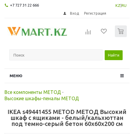
+7 727 31 22 666
KZ
|
RU
Вход
Регистрация
0
Найти
МЕНЮ
Все компоненты МЕТОД
-
Высокие шкафы-пеналы МЕТОД
IKEA s49441455 METOD МЕТОД Высокий
шкаф с ящиками - белый/кальхюттан
под темно-серый бетон 60x60x200 см