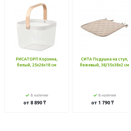
РИСАТОРП Корзина,
СИТА Подушка на стул,
белый, 25x26x18 см
бежевый, 38/35x38x2 см
В наличии
В наличии
от
8 890 ₸
от
1 790 ₸