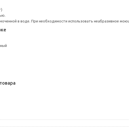
т)
ью.
моченной в воде. При необходимости использовать неабразивное мою
вке
ьный
товара