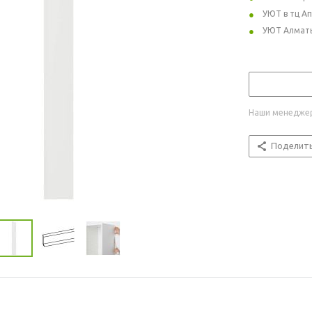
УЮТ в тц А
УЮТ Алмат
Наши менеджер
Поделит