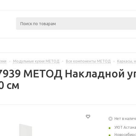
ухни
-
Модульные кухни МЕТОД
-
Все компоненты МЕТОД
-
Каркасы, 
7939 МЕТОД Накладной у
0 см
Нет в налич
УЮТ Астан
Новосибирс