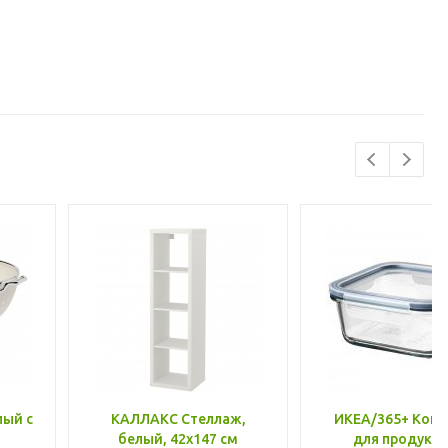
лый с
КАЛЛАКС Стеллаж,
ИКЕА/365+ Конт
белый, 42x147 см
для продукто