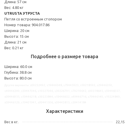
Длина: 57 см
Вес: 4.80 кг
UTRUSTA УТРУСТА
Петля со встроенным стопором
Номер товара: 904.017.86
Ширина: 20 см
Высота: 15 см
Длина: 21 см
Вес: 0.21 кг
Подробнее о размере товара
Ширина: 60.0 см
Глубина: 38.8 см
Высота: 80.0 см
Другие варианты: s09232492, s19446548, s79445923, s59218592, s29446350,
s49446349, s59447046, s19227046, s39226791, s79219642, s09318645, s59446037,
s09446935, s19446218, s39223844, s19446652, s49446716, s79446140, s19224849,
s09446129, s19401941, s99441306, s09445813, s39414184
Характеристики
Вес в кг.
22,15