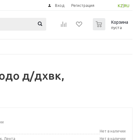
Вход
Регистрация
KZ
|
RU
0
Корзина
пуста
юдо д/дхвк,
ии
а
Нет в наличии
к, Лента
Нет в наличии