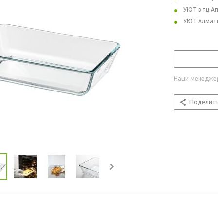
УЮТ в тц А
УЮТ Алмат
Наши менеджер
Поделит