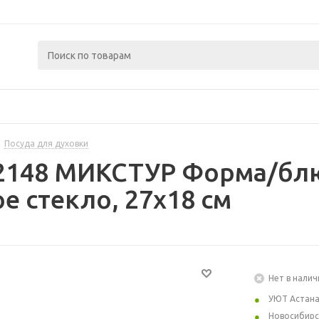
Посуда для духовки
72148 МИКСТУР Форма/бл
е стекло, 27x18 см
Нет в налич
УЮТ Астан
Новосибирс