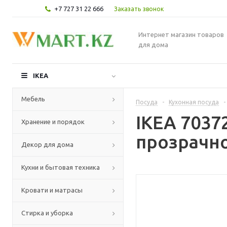
+7 727 31 22 666
Заказать звонок
Интернет магазин товаров
для дома
IKEA
Мебель
Посуда
-
Кухонная посуда
-
IKEA 703
Хранение и порядок
прозрачно
Декор для дома
Кухни и бытовая техника
Кровати и матрасы
Стирка и уборка