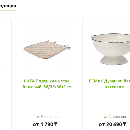
ндации
,
СИТА Подушка на стул,
ГЕМАК Дуршлаг, бе
бежевый, 38/35x38x2 см
оттенком
В наличии
В наличии
от
1 790 ₸
от
20 690 ₸