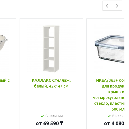
лый с
КАЛЛАКС Стеллаж,
ИКЕА/365+ Конт
белый, 42x147 см
для продукто
крышкой,
четырехугольной
стекло, пластик 
600 мл
В наличии
В наличи
от
69 590 ₸
от
4 080 ₸