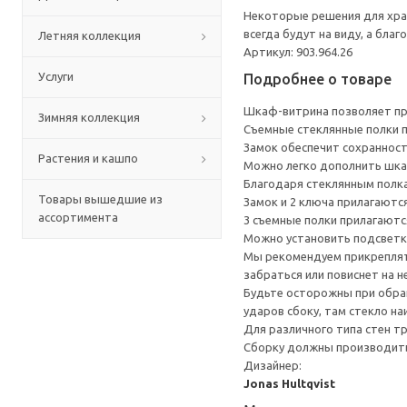
Некоторые решения для хра
всегда будут на виду, а бла
Летняя коллекция
Артикул: 903.964.26
Услуги
Подробнее о товаре
Шкаф-витрина позволяет пр
Зимняя коллекция
Съемные стеклянные полки 
Замок обеспечит сохранност
Растения и кашпо
Можно легко дополнить шка
Благодаря стеклянным полка
Товары вышедшие из
Замок и 2 ключа прилагаются
ассортимента
3 съемные полки прилагаютс
Можно установить подсветк
Мы рекомендуем прикреплять
забраться или повиснет на н
Будьте осторожны при обращ
ударов сбоку, там стекло на
Для различного типа стен т
Сборку должны производить
Дизайнер:
Jonas Hultqvist