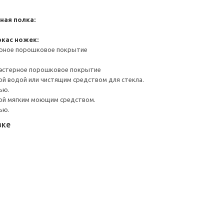
ная полка:
ркас ножек:
ерное порошковое покрытие
иэстерное порошковое покрытие
й водой или чистящим средством для стекла.
ью.
ой мягким моющим средством.
ью.
вке