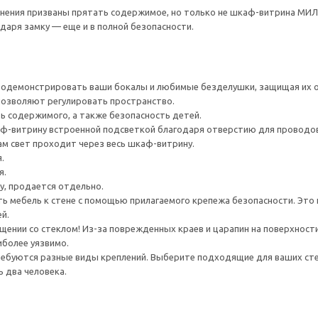
нения призваны прятать содержимое, но только не шкаф-витрина МИЛ
годаря замку — еще и в полной безопасности.
одемонстрировать ваши бокалы и любимые безделушки, защищая их о
позволяют регулировать пространство.
ь содержимого, а также безопасность детей.
ф-витрину встроенной подсветкой благодаря отверстию для проводов 
м свет проходит через весь шкаф-витрину.
.
я.
у, продается отдельно.
 мебель к стене с помощью прилагаемого крепежа безопасности. Это 
ей.
ении со стеклом! Из-за поврежденных краев и царапин на поверхности
иболее уязвимо.
ребуются разные виды креплений. Выберите подходящие для ваших стен 
 два человека.