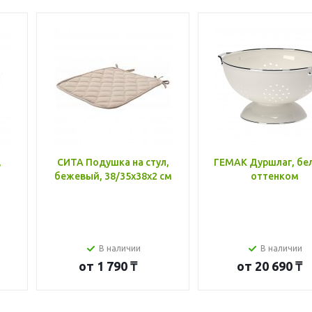
,
СИТА Подушка на стул,
ГЕМАК Дуршлаг, бе
бежевый, 38/35x38x2 см
оттенком
В наличии
В наличии
от
1 790 ₸
от
20 690 ₸