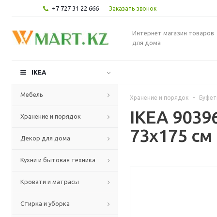
+7 727 31 22 666
Заказать звонок
Интернет магазин товаров
для дома
IKEA
Мебель
Хранение и порядок
-
Буфет
IKEA 903
Хранение и порядок
73x175 см
Декор для дома
Кухни и бытовая техника
Кровати и матрасы
Стирка и уборка