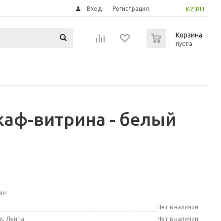
Вход
Регистрация
KZ
|
RU
0
Корзина
пуста
аф-витрина - белый
ии
а
Нет в наличии
к, Лента
Нет в наличии