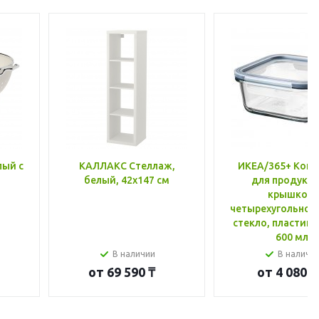
лый с
КАЛЛАКС Стеллаж,
ИКЕА/365+ Конт
белый, 42x147 см
для продукто
крышкой,
четырехугольной
стекло, пластик 
600 мл
В наличии
В наличи
от
69 590 ₸
от
4 080 ₸