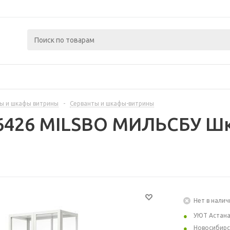
ы и шкафы витрины
-
Серванты и шкафы-витрины
96426 MILSBO МИЛЬСБУ Шк
Нет в налич
УЮТ Астан
Новосибирс