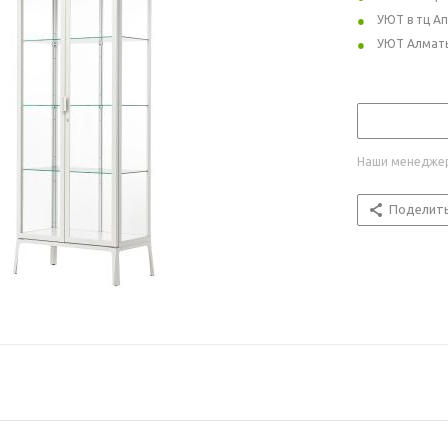
УЮТ в тц А
УЮТ Алмат
Наши менеджер
Поделит