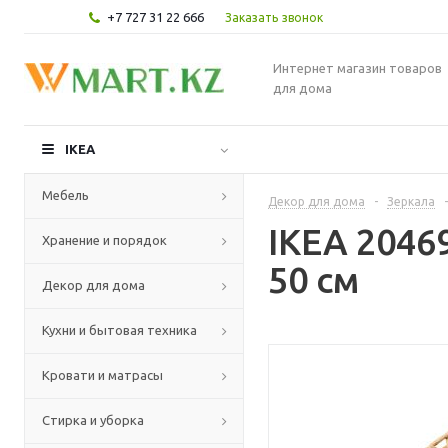
+7 727 31 22 666
Заказать звонок
Интернет магазин товаров
для дома
IKEA
Мебель
Декор для дома
-
Зеркала
-
IKEA 2046
Хранение и порядок
50 см
Декор для дома
Кухни и бытовая техника
Кровати и матрасы
Стирка и уборка