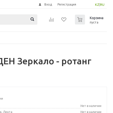
Вход
Регистрация
KZ
|
RU
0
Корзина
пуста
ЕН Зеркало - ротанг
ии
а
Нет в наличии
к, Лента
Нет в наличии