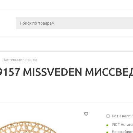
Настенные зеркала
9157 MISSVEDEN МИССВЕД
Нет в налич
УЮТ Астан
Новосибирс