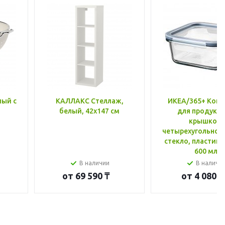
лый с
КАЛЛАКС Стеллаж,
ИКЕА/365+ Конт
белый, 42x147 см
для продукто
крышкой,
четырехугольной
стекло, пластик 
600 мл
В наличии
В наличи
от
69 590 ₸
от
4 080 ₸