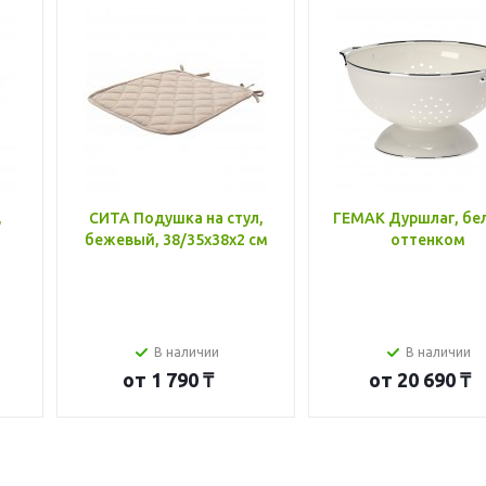
,
СИТА Подушка на стул,
ГЕМАК Дуршлаг, бе
бежевый, 38/35x38x2 см
оттенком
В наличии
В наличии
от
1 790 ₸
от
20 690 ₸