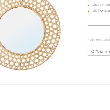
УЮТ в тц А
УЮТ Алмат
Наши менеджер
Поделит