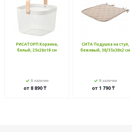
РИСАТОРП Корзина,
СИТА Подушка на стул,
белый, 25x26x18 см
бежевый, 38/35x38x2 см
В наличии
В наличии
от
8 890 ₸
от
1 790 ₸